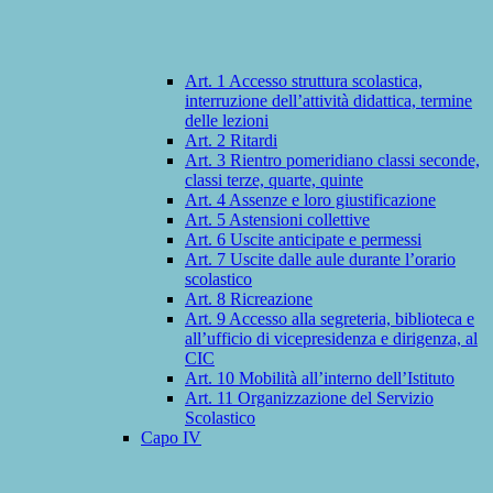
Art. 1 Accesso struttura scolastica,
interruzione dell’attività didattica, termine
delle lezioni
Art. 2 Ritardi
Art. 3 Rientro pomeridiano classi seconde,
classi terze, quarte, quinte
Art. 4 Assenze e loro giustificazione
Art. 5 Astensioni collettive
Art. 6 Uscite anticipate e permessi
Art. 7 Uscite dalle aule durante l’orario
scolastico
Art. 8 Ricreazione
Art. 9 Accesso alla segreteria, biblioteca e
all’ufficio di vicepresidenza e dirigenza, al
CIC
Art. 10 Mobilità all’interno dell’Istituto
Art. 11 Organizzazione del Servizio
Scolastico
Capo IV