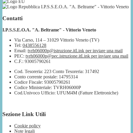
I.P.S.S.E.O.A. "A. Beltrame" - Vittorio Veneto
Contatti
I.P.S.S.E.O.A. "A. Beltrame" - Vittorio Veneto
Via Carso, 114 – 31029 Vittorio Veneto (TV)
Tel:
0438556128
Email:
tvrh06000p@istruzione.it
Link per inviare una mail
PEC:
tvrh06000p@pec.istruzione.it
Link per inviare una mail
C.F.: 93005790261
Cod. Tesoreria: 223 Conto Tesoreria: 317492
Conto corrente postale: 14795314
Codice Fiscale: 93005790261
Codice Ministeriale: TVRH06000P
Cod.Univoco Ufficio: UFUM4M (Fatture Elettroniche)
Sezione Link Utili
Cookie policy
Note legali