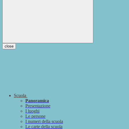
close
Scuola
Panoramica
Presentazione
I luoghi
Le persone
I numeri della scuola
Le carte della scuola