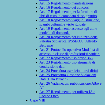
Art. 15 Regolamento manifestazioni
Art. 16 Regolamento dei concorsi
Art. 17 Regolamento per la fornitura di
libri di testo in comodato d'uso gratuito
Art. 18 Regolamento viaggi d’istruzione,
scambi culturali e visite guidate
Art. 19 Regolamento accesso agli atti e
modello di domanda
Art. 20 Regolamento per l'utilizzo della
Palestra Scolastica IPSSEOA "Alfredo
Beltrame"
Art. 21 Protocollo operativo Modalità di
accesso in classe di professionisti sanitari
Art. 22 Regolamento uso office 365
Art. 23 Regolamento uso strumenti di
condivisione dati
Art. 24 Procedura esercizio nuovi diritti
Art. 25 Procedura Gestione Violazioni
Dati (Data Breach)
Art. 26 Vademecum pubblicazione Albo e
AT
Art. 27 Regolamento per utilizzo IA e
Codice Etico
Capo VIII