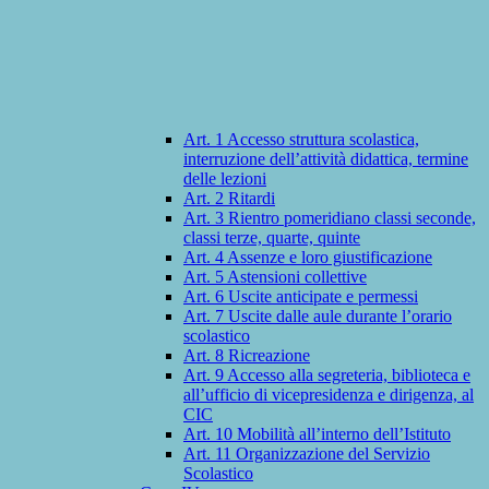
Art. 1 Accesso struttura scolastica,
interruzione dell’attività didattica, termine
delle lezioni
Art. 2 Ritardi
Art. 3 Rientro pomeridiano classi seconde,
classi terze, quarte, quinte
Art. 4 Assenze e loro giustificazione
Art. 5 Astensioni collettive
Art. 6 Uscite anticipate e permessi
Art. 7 Uscite dalle aule durante l’orario
scolastico
Art. 8 Ricreazione
Art. 9 Accesso alla segreteria, biblioteca e
all’ufficio di vicepresidenza e dirigenza, al
CIC
Art. 10 Mobilità all’interno dell’Istituto
Art. 11 Organizzazione del Servizio
Scolastico