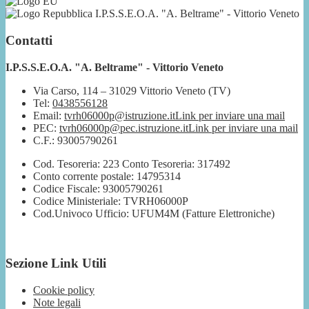
I.P.S.S.E.O.A. "A. Beltrame" - Vittorio Veneto
Contatti
I.P.S.S.E.O.A. "A. Beltrame" - Vittorio Veneto
Via Carso, 114 – 31029 Vittorio Veneto (TV)
Tel:
0438556128
Email:
tvrh06000p@istruzione.it
Link per inviare una mail
PEC:
tvrh06000p@pec.istruzione.it
Link per inviare una mail
C.F.: 93005790261
Cod. Tesoreria: 223 Conto Tesoreria: 317492
Conto corrente postale: 14795314
Codice Fiscale: 93005790261
Codice Ministeriale: TVRH06000P
Cod.Univoco Ufficio: UFUM4M (Fatture Elettroniche)
Sezione Link Utili
Cookie policy
Note legali