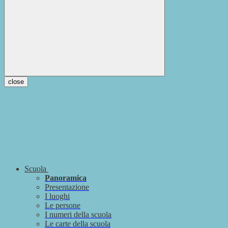
close
Scuola
Panoramica
Presentazione
I luoghi
Le persone
I numeri della scuola
Le carte della scuola