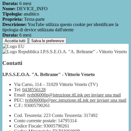
Durata:
6 mesi
Nome:
DEVICE_INFO
Tipologia:
analitico
Proprieta:
Terza-parte
Descrizione:
YouTube utilizza questo cookie per identificare la
tipologia di device utilizzata dall'utente
Durata:
6 mesi
Accetta tutti
Salva le preferenze
I.P.S.S.E.O.A. "A. Beltrame" - Vittorio Veneto
Contatti
I.P.S.S.E.O.A. "A. Beltrame" - Vittorio Veneto
Via Carso, 114 – 31029 Vittorio Veneto (TV)
Tel:
0438556128
Email:
tvrh06000p@istruzione.it
Link per inviare una mail
PEC:
tvrh06000p@pec.istruzione.it
Link per inviare una mail
C.F.: 93005790261
Cod. Tesoreria: 223 Conto Tesoreria: 317492
Conto corrente postale: 14795314
Codice Fiscale: 93005790261