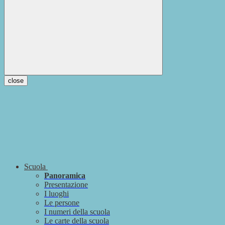
close
Scuola
Panoramica
Presentazione
I luoghi
Le persone
I numeri della scuola
Le carte della scuola