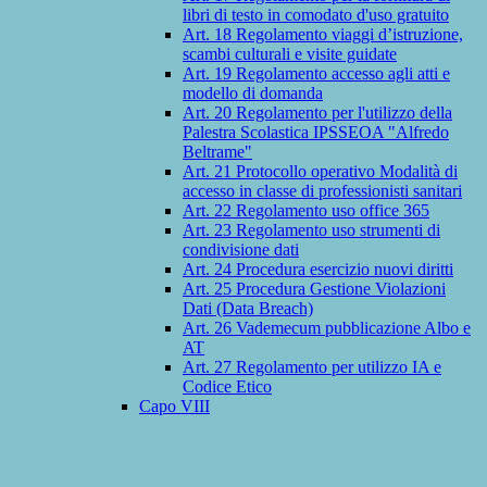
libri di testo in comodato d'uso gratuito
Art. 18 Regolamento viaggi d’istruzione,
scambi culturali e visite guidate
Art. 19 Regolamento accesso agli atti e
modello di domanda
Art. 20 Regolamento per l'utilizzo della
Palestra Scolastica IPSSEOA "Alfredo
Beltrame"
Art. 21 Protocollo operativo Modalità di
accesso in classe di professionisti sanitari
Art. 22 Regolamento uso office 365
Art. 23 Regolamento uso strumenti di
condivisione dati
Art. 24 Procedura esercizio nuovi diritti
Art. 25 Procedura Gestione Violazioni
Dati (Data Breach)
Art. 26 Vademecum pubblicazione Albo e
AT
Art. 27 Regolamento per utilizzo IA e
Codice Etico
Capo VIII