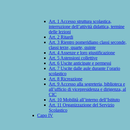
Art. 1 Accesso struttura scolastica,
interruzione dell’attività didattica, termine
delle lezioni
Art. 2 Ritardi
Art. 3 Rientro pomeridiano classi seconde,
classi terze, quarte, quinte
Art. 4 Assenze e loro giustificazione
Art. 5 Astensioni collettive
Art. 6 Uscite anticipate e permessi
Art. 7 Uscite dalle aule durante l’orario
scolastico
Art. 8 Ricreazione
Art. 9 Accesso alla segreteria, biblioteca e
all’ufficio di vicepresidenza e dirigenza, al
CIC
Art. 10 Mobilità all’interno dell’Istituto
Art. 11 Organizzazione del Servizio
Scolastico
Capo IV