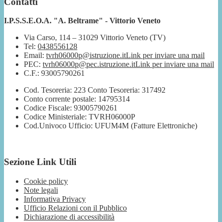
Contatti
I.P.S.S.E.O.A. "A. Beltrame" - Vittorio Veneto
Via Carso, 114 – 31029 Vittorio Veneto (TV)
Tel:
0438556128
Email:
tvrh06000p@istruzione.it
Link per inviare una mail
PEC:
tvrh06000p@pec.istruzione.it
Link per inviare una mail
C.F.: 93005790261
Cod. Tesoreria: 223 Conto Tesoreria: 317492
Conto corrente postale: 14795314
Codice Fiscale: 93005790261
Codice Ministeriale: TVRH06000P
Cod.Univoco Ufficio: UFUM4M (Fatture Elettroniche)
Sezione Link Utili
Cookie policy
Note legali
Informativa Privacy
Ufficio Relazioni con il Pubblico
Dichiarazione di accessibilità