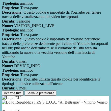
Tipologia:
analitico
Proprieta:
Terza-parte
Descrizione:
Questo cookie è impostato da YouTube per tenere
traccia delle visualizzazioni dei video incorporati.
Durata:
Sessione
Nome:
VISITOR_INFO1_LIVE
Tipologia:
analitico
Proprieta:
Terza-parte
Descrizione:
Questo cookie è impostato da Youtube per tenere
traccia delle preferenze dell'utente per i video di Youtube incorporati
nei siti; può anche determinare se il visitatore del sito web sta
utilizzando la nuova o la vecchia versione dell'interfaccia di
Youtube.
Durata:
6 mesi
Nome:
DEVICE_INFO
Tipologia:
analitico
Proprieta:
Terza-parte
Descrizione:
YouTube utilizza questo cookie per identificare la
tipologia di device utilizzata dall'utente
Durata:
6 mesi
Accetta tutti
Salva le preferenze
I.P.S.S.E.O.A. "A. Beltrame" - Vittorio Veneto