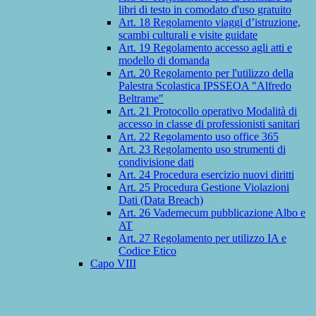
libri di testo in comodato d'uso gratuito
Art. 18 Regolamento viaggi d’istruzione,
scambi culturali e visite guidate
Art. 19 Regolamento accesso agli atti e
modello di domanda
Art. 20 Regolamento per l'utilizzo della
Palestra Scolastica IPSSEOA "Alfredo
Beltrame"
Art. 21 Protocollo operativo Modalità di
accesso in classe di professionisti sanitari
Art. 22 Regolamento uso office 365
Art. 23 Regolamento uso strumenti di
condivisione dati
Art. 24 Procedura esercizio nuovi diritti
Art. 25 Procedura Gestione Violazioni
Dati (Data Breach)
Art. 26 Vademecum pubblicazione Albo e
AT
Art. 27 Regolamento per utilizzo IA e
Codice Etico
Capo VIII