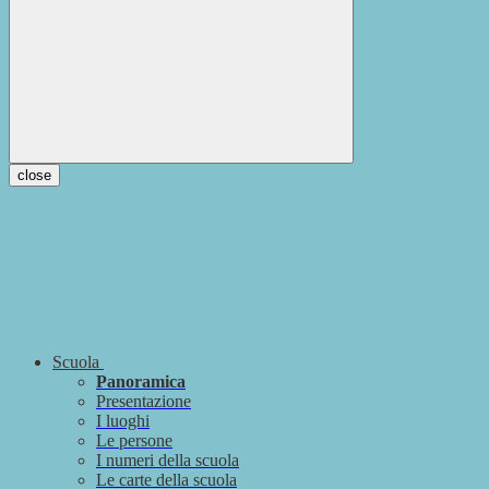
close
Scuola
Panoramica
Presentazione
I luoghi
Le persone
I numeri della scuola
Le carte della scuola