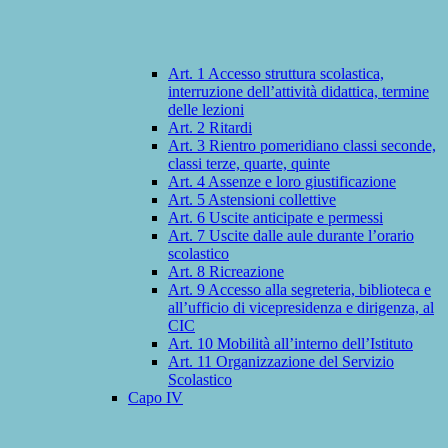
Art. 1 Accesso struttura scolastica,
interruzione dell’attività didattica, termine
delle lezioni
Art. 2 Ritardi
Art. 3 Rientro pomeridiano classi seconde,
classi terze, quarte, quinte
Art. 4 Assenze e loro giustificazione
Art. 5 Astensioni collettive
Art. 6 Uscite anticipate e permessi
Art. 7 Uscite dalle aule durante l’orario
scolastico
Art. 8 Ricreazione
Art. 9 Accesso alla segreteria, biblioteca e
all’ufficio di vicepresidenza e dirigenza, al
CIC
Art. 10 Mobilità all’interno dell’Istituto
Art. 11 Organizzazione del Servizio
Scolastico
Capo IV