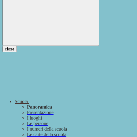
close
Scuola
Panoramica
Presentazione
I luoghi
Le persone
I numeri della scuola
Le carte della scuola