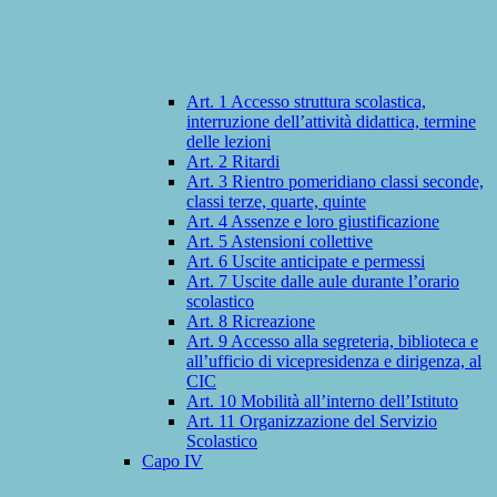
Art. 1 Accesso struttura scolastica,
interruzione dell’attività didattica, termine
delle lezioni
Art. 2 Ritardi
Art. 3 Rientro pomeridiano classi seconde,
classi terze, quarte, quinte
Art. 4 Assenze e loro giustificazione
Art. 5 Astensioni collettive
Art. 6 Uscite anticipate e permessi
Art. 7 Uscite dalle aule durante l’orario
scolastico
Art. 8 Ricreazione
Art. 9 Accesso alla segreteria, biblioteca e
all’ufficio di vicepresidenza e dirigenza, al
CIC
Art. 10 Mobilità all’interno dell’Istituto
Art. 11 Organizzazione del Servizio
Scolastico
Capo IV