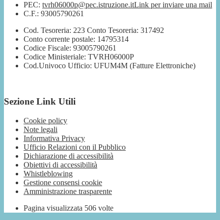
PEC:
tvrh06000p@pec.istruzione.it
Link per inviare una mail
C.F.: 93005790261
Cod. Tesoreria: 223 Conto Tesoreria: 317492
Conto corrente postale: 14795314
Codice Fiscale: 93005790261
Codice Ministeriale: TVRH06000P
Cod.Univoco Ufficio: UFUM4M (Fatture Elettroniche)
Sezione Link Utili
Cookie policy
Note legali
Informativa Privacy
Ufficio Relazioni con il Pubblico
Dichiarazione di accessibilità
Obiettivi di accessibilità
Whistleblowing
Gestione consensi cookie
Amministrazione trasparente
Pagina visualizzata
506
volte