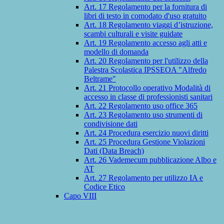
Art. 17 Regolamento per la fornitura di
libri di testo in comodato d'uso gratuito
Art. 18 Regolamento viaggi d’istruzione,
scambi culturali e visite guidate
Art. 19 Regolamento accesso agli atti e
modello di domanda
Art. 20 Regolamento per l'utilizzo della
Palestra Scolastica IPSSEOA "Alfredo
Beltrame"
Art. 21 Protocollo operativo Modalità di
accesso in classe di professionisti sanitari
Art. 22 Regolamento uso office 365
Art. 23 Regolamento uso strumenti di
condivisione dati
Art. 24 Procedura esercizio nuovi diritti
Art. 25 Procedura Gestione Violazioni
Dati (Data Breach)
Art. 26 Vademecum pubblicazione Albo e
AT
Art. 27 Regolamento per utilizzo IA e
Codice Etico
Capo VIII