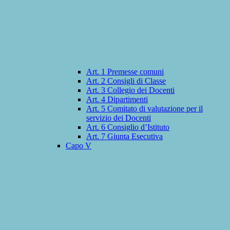
Art. 1 Premesse comuni
Art. 2 Consigli di Classe
Art. 3 Collegio dei Docenti
Art. 4 Dipartimenti
Art. 5 Comitato di valutazione per il
servizio dei Docenti
Art. 6 Consiglio d’Istituto
Art. 7 Giunta Esecutiva
Capo V