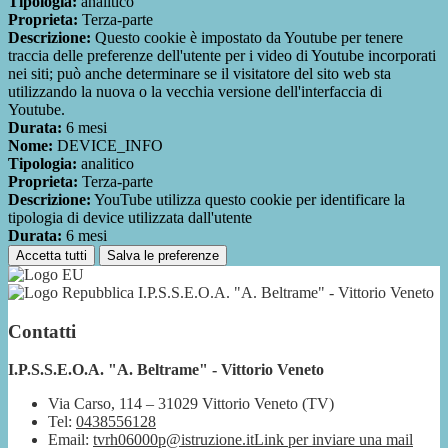
Tipologia:
analitico
Proprieta:
Terza-parte
Descrizione:
Questo cookie è impostato da Youtube per tenere
traccia delle preferenze dell'utente per i video di Youtube incorporati
nei siti; può anche determinare se il visitatore del sito web sta
utilizzando la nuova o la vecchia versione dell'interfaccia di
Youtube.
Durata:
6 mesi
Nome:
DEVICE_INFO
Tipologia:
analitico
Proprieta:
Terza-parte
Descrizione:
YouTube utilizza questo cookie per identificare la
tipologia di device utilizzata dall'utente
Durata:
6 mesi
Accetta tutti
Salva le preferenze
I.P.S.S.E.O.A. "A. Beltrame" - Vittorio Veneto
Contatti
I.P.S.S.E.O.A. "A. Beltrame" - Vittorio Veneto
Via Carso, 114 – 31029 Vittorio Veneto (TV)
Tel:
0438556128
Email:
tvrh06000p@istruzione.it
Link per inviare una mail