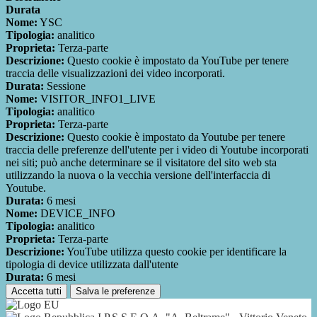
Durata
Nome:
YSC
Tipologia:
analitico
Proprieta:
Terza-parte
Descrizione:
Questo cookie è impostato da YouTube per tenere
traccia delle visualizzazioni dei video incorporati.
Durata:
Sessione
Nome:
VISITOR_INFO1_LIVE
Tipologia:
analitico
Proprieta:
Terza-parte
Descrizione:
Questo cookie è impostato da Youtube per tenere
traccia delle preferenze dell'utente per i video di Youtube incorporati
nei siti; può anche determinare se il visitatore del sito web sta
utilizzando la nuova o la vecchia versione dell'interfaccia di
Youtube.
Durata:
6 mesi
Nome:
DEVICE_INFO
Tipologia:
analitico
Proprieta:
Terza-parte
Descrizione:
YouTube utilizza questo cookie per identificare la
tipologia di device utilizzata dall'utente
Durata:
6 mesi
Accetta tutti
Salva le preferenze