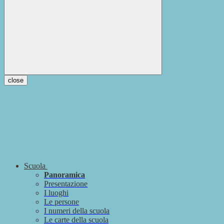
close
Scuola
Panoramica
Presentazione
I luoghi
Le persone
I numeri della scuola
Le carte della scuola