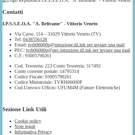
I.P.S.S.E.O.A. "A. Beltrame" - Vittorio Veneto
Contatti
I.P.S.S.E.O.A. "A. Beltrame" - Vittorio Veneto
Via Carso, 114 – 31029 Vittorio Veneto (TV)
Tel:
0438556128
Email:
tvrh06000p@istruzione.it
Link per inviare una mail
PEC:
tvrh06000p@pec.istruzione.it
Link per inviare una mail
C.F.: 93005790261
Cod. Tesoreria: 223 Conto Tesoreria: 317492
Conto corrente postale: 14795314
Codice Fiscale: 93005790261
Codice Ministeriale: TVRH06000P
Cod.Univoco Ufficio: UFUM4M (Fatture Elettroniche)
Sezione Link Utili
Cookie policy
Note legali
Informativa Privacy