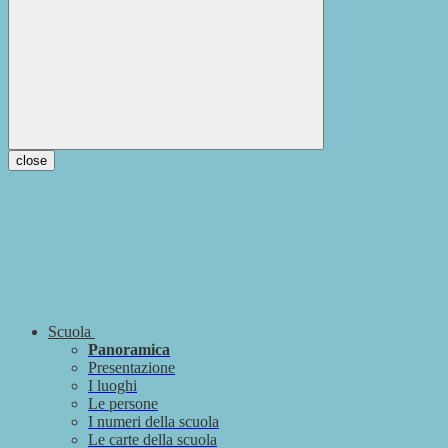
close
Scuola
Panoramica
Presentazione
I luoghi
Le persone
I numeri della scuola
Le carte della scuola