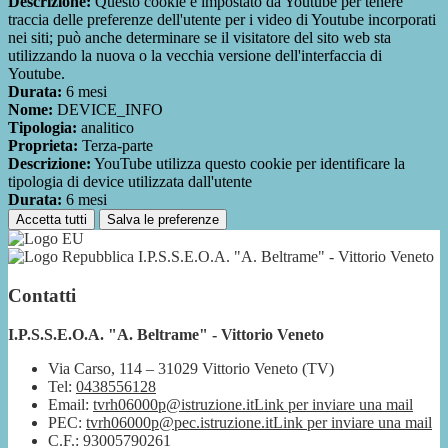
Descrizione:
Questo cookie è impostato da Youtube per tenere
traccia delle preferenze dell'utente per i video di Youtube incorporati
nei siti; può anche determinare se il visitatore del sito web sta
utilizzando la nuova o la vecchia versione dell'interfaccia di
Youtube.
Durata:
6 mesi
Nome:
DEVICE_INFO
Tipologia:
analitico
Proprieta:
Terza-parte
Descrizione:
YouTube utilizza questo cookie per identificare la
tipologia di device utilizzata dall'utente
Durata:
6 mesi
Accetta tutti
Salva le preferenze
I.P.S.S.E.O.A. "A. Beltrame" - Vittorio Veneto
Contatti
I.P.S.S.E.O.A. "A. Beltrame" - Vittorio Veneto
Via Carso, 114 – 31029 Vittorio Veneto (TV)
Tel:
0438556128
Email:
tvrh06000p@istruzione.it
Link per inviare una mail
PEC:
tvrh06000p@pec.istruzione.it
Link per inviare una mail
C.F.: 93005790261