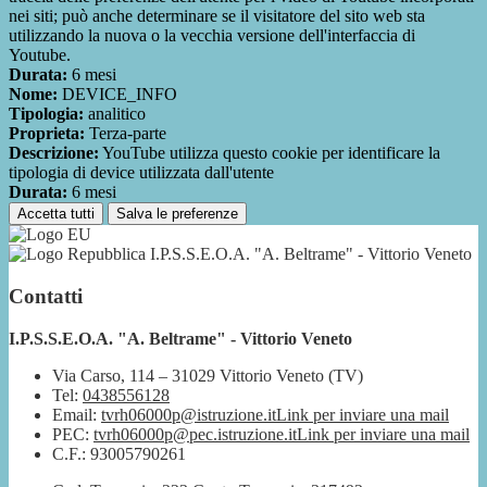
nei siti; può anche determinare se il visitatore del sito web sta
utilizzando la nuova o la vecchia versione dell'interfaccia di
Youtube.
Durata:
6 mesi
Nome:
DEVICE_INFO
Tipologia:
analitico
Proprieta:
Terza-parte
Descrizione:
YouTube utilizza questo cookie per identificare la
tipologia di device utilizzata dall'utente
Durata:
6 mesi
Accetta tutti
Salva le preferenze
I.P.S.S.E.O.A. "A. Beltrame" - Vittorio Veneto
Contatti
I.P.S.S.E.O.A. "A. Beltrame" - Vittorio Veneto
Via Carso, 114 – 31029 Vittorio Veneto (TV)
Tel:
0438556128
Email:
tvrh06000p@istruzione.it
Link per inviare una mail
PEC:
tvrh06000p@pec.istruzione.it
Link per inviare una mail
C.F.: 93005790261