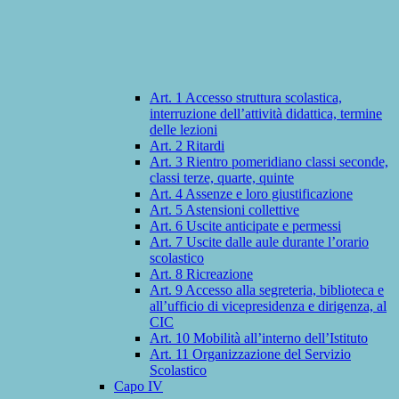
Art. 1 Accesso struttura scolastica,
interruzione dell’attività didattica, termine
delle lezioni
Art. 2 Ritardi
Art. 3 Rientro pomeridiano classi seconde,
classi terze, quarte, quinte
Art. 4 Assenze e loro giustificazione
Art. 5 Astensioni collettive
Art. 6 Uscite anticipate e permessi
Art. 7 Uscite dalle aule durante l’orario
scolastico
Art. 8 Ricreazione
Art. 9 Accesso alla segreteria, biblioteca e
all’ufficio di vicepresidenza e dirigenza, al
CIC
Art. 10 Mobilità all’interno dell’Istituto
Art. 11 Organizzazione del Servizio
Scolastico
Capo IV