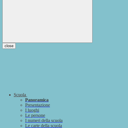
close
Scuola
Panoramica
Presentazione
I luoghi
Le persone
I numeri della scuola
Le carte della scuola