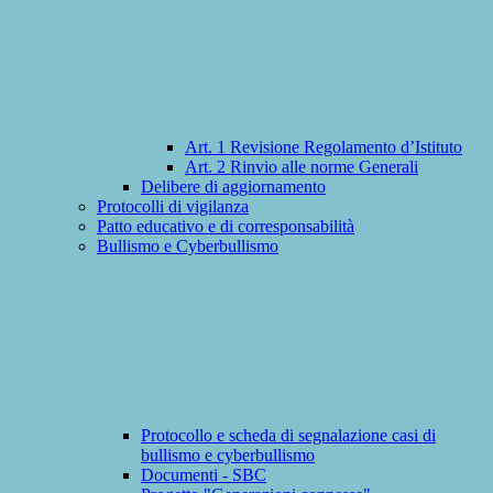
Art. 1 Revisione Regolamento d’Istituto
Art. 2 Rinvio alle norme Generali
Delibere di aggiornamento
Protocolli di vigilanza
Patto educativo e di corresponsabilità
Bullismo e Cyberbullismo
Protocollo e scheda di segnalazione casi di
bullismo e cyberbullismo
Documenti - SBC