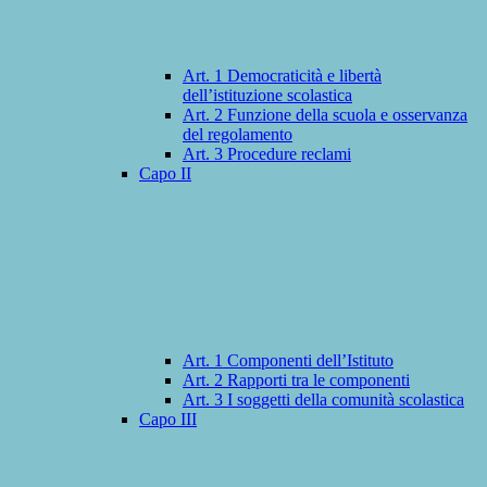
Art. 1 Democraticità e libertà
dell’istituzione scolastica
Art. 2 Funzione della scuola e osservanza
del regolamento
Art. 3 Procedure reclami
Capo II
Art. 1 Componenti dell’Istituto
Art. 2 Rapporti tra le componenti
Art. 3 I soggetti della comunità scolastica
Capo III