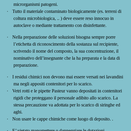
microrganismi patogeni.
·
Tutto il
materiale contaminato biologicamente (es. terreni di
coltura microbiologica, .. )
deve essere reso innocuo in
autoclave o mediante trattamento con disinfettante.
·
Nella preparazione delle soluzioni bisogna sempre porre
l’etichetta di riconoscimento della sostanza sul recipiente,
scrivendo il nome del composto, la sua concentrazione, il
nominativo dell’insegnante che la ha preparata e la data di
preparazione.
·
I residui chimici non devono mai essere versati nei lavandini
ma negli appositi contenitori per lo scarico.
·
Vetri rotti
e le
pipette Pasteur
vanno depositati in contenitori
rigidi che proteggano il personale adibito allo scarico. La
stessa precauzione va adottata per lo scarico di siringhe ed
aghi.
·
Non usare le
cappe chimiche
come luogo di deposito. .
·
E’ vietato manomettere o danneggiare le dotazioni