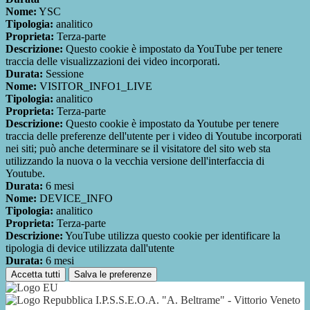
Nome:
YSC
Tipologia:
analitico
Proprieta:
Terza-parte
Descrizione:
Questo cookie è impostato da YouTube per tenere
traccia delle visualizzazioni dei video incorporati.
Durata:
Sessione
Nome:
VISITOR_INFO1_LIVE
Tipologia:
analitico
Proprieta:
Terza-parte
Descrizione:
Questo cookie è impostato da Youtube per tenere
traccia delle preferenze dell'utente per i video di Youtube incorporati
nei siti; può anche determinare se il visitatore del sito web sta
utilizzando la nuova o la vecchia versione dell'interfaccia di
Youtube.
Durata:
6 mesi
Nome:
DEVICE_INFO
Tipologia:
analitico
Proprieta:
Terza-parte
Descrizione:
YouTube utilizza questo cookie per identificare la
tipologia di device utilizzata dall'utente
Durata:
6 mesi
Accetta tutti
Salva le preferenze
I.P.S.S.E.O.A. "A. Beltrame" - Vittorio Veneto