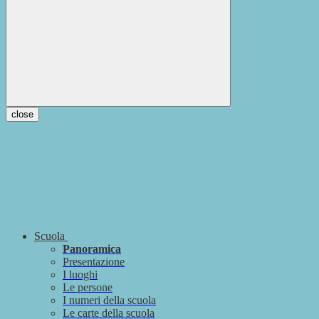
close
Scuola
Panoramica
Presentazione
I luoghi
Le persone
I numeri della scuola
Le carte della scuola