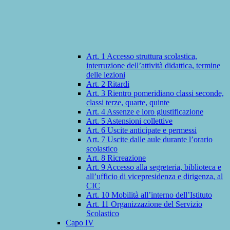
Art. 1 Accesso struttura scolastica,
interruzione dell’attività didattica, termine
delle lezioni
Art. 2 Ritardi
Art. 3 Rientro pomeridiano classi seconde,
classi terze, quarte, quinte
Art. 4 Assenze e loro giustificazione
Art. 5 Astensioni collettive
Art. 6 Uscite anticipate e permessi
Art. 7 Uscite dalle aule durante l’orario
scolastico
Art. 8 Ricreazione
Art. 9 Accesso alla segreteria, biblioteca e
all’ufficio di vicepresidenza e dirigenza, al
CIC
Art. 10 Mobilità all’interno dell’Istituto
Art. 11 Organizzazione del Servizio
Scolastico
Capo IV