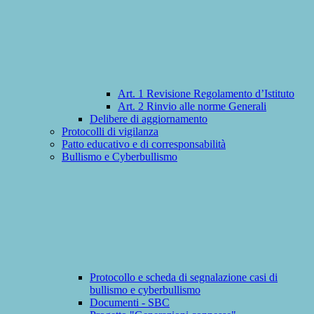
Art. 1 Revisione Regolamento d’Istituto
Art. 2 Rinvio alle norme Generali
Delibere di aggiornamento
Protocolli di vigilanza
Patto educativo e di corresponsabilità
Bullismo e Cyberbullismo
Protocollo e scheda di segnalazione casi di
bullismo e cyberbullismo
Documenti - SBC