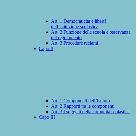
Art. 1 Democraticità e libertà
dell’istituzione scolastica
Art. 2 Funzione della scuola e osservanza
del regolamento
Art. 3 Procedure reclami
Capo II
Art. 1 Componenti dell’Istituto
Art. 2 Rapporti tra le componenti
Art. 3 I soggetti della comunità scolastica
Capo III