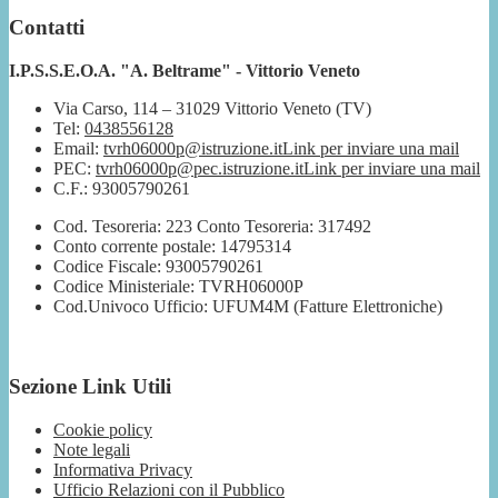
Contatti
I.P.S.S.E.O.A. "A. Beltrame" - Vittorio Veneto
Via Carso, 114 – 31029 Vittorio Veneto (TV)
Tel:
0438556128
Email:
tvrh06000p@istruzione.it
Link per inviare una mail
PEC:
tvrh06000p@pec.istruzione.it
Link per inviare una mail
C.F.: 93005790261
Cod. Tesoreria: 223 Conto Tesoreria: 317492
Conto corrente postale: 14795314
Codice Fiscale: 93005790261
Codice Ministeriale: TVRH06000P
Cod.Univoco Ufficio: UFUM4M (Fatture Elettroniche)
Sezione Link Utili
Cookie policy
Note legali
Informativa Privacy
Ufficio Relazioni con il Pubblico