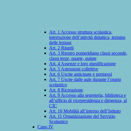
Art. 1 Accesso struttura scolastica,
interruzione dell’attività didattica, termine
delle lezioni
Art. 2 Ritardi
Art. 3 Rientro pomeridiano classi seconde,
classi terze, quarte, quinte
Art. 4 Assenze e loro giustificazione
Art. 5 Astensioni collettive
Art. 6 Uscite anticipate e permessi
Art. 7 Uscite dalle aule durante l’orario
scolastico
Art. 8 Ricreazione
Art. 9 Accesso alla segreteria, biblioteca e
all’ufficio di vicepresidenza e dirigenza, al
CIC
Art. 10 Mobilità all’interno dell’Istituto
Art. 11 Organizzazione del Servizio
Scolastico
Capo IV