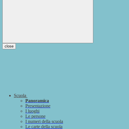
close
Scuola
Panoramica
Presentazione
I luoghi
Le persone
I numeri della scuola
Le carte della scuola