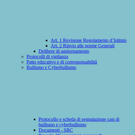
Art. 1 Revisione Regolamento d’Istituto
Art. 2 Rinvio alle norme Generali
Delibere di aggiornamento
Protocolli di vigilanza
Patto educativo e di corresponsabilità
Bullismo e Cyberbullismo
Protocollo e scheda di segnalazione casi di
bullismo e cyberbullismo
Documenti - SBC