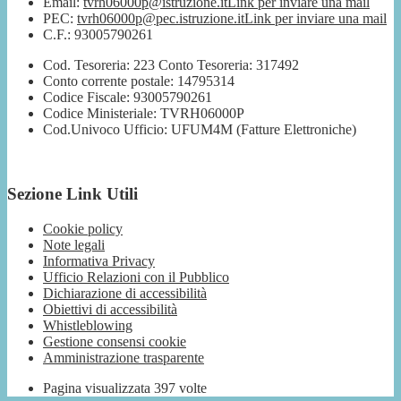
Email:
tvrh06000p@istruzione.it
Link per inviare una mail
PEC:
tvrh06000p@pec.istruzione.it
Link per inviare una mail
C.F.: 93005790261
Cod. Tesoreria: 223 Conto Tesoreria: 317492
Conto corrente postale: 14795314
Codice Fiscale: 93005790261
Codice Ministeriale: TVRH06000P
Cod.Univoco Ufficio: UFUM4M (Fatture Elettroniche)
Sezione Link Utili
Cookie policy
Note legali
Informativa Privacy
Ufficio Relazioni con il Pubblico
Dichiarazione di accessibilità
Obiettivi di accessibilità
Whistleblowing
Gestione consensi cookie
Amministrazione trasparente
Pagina visualizzata
397
volte