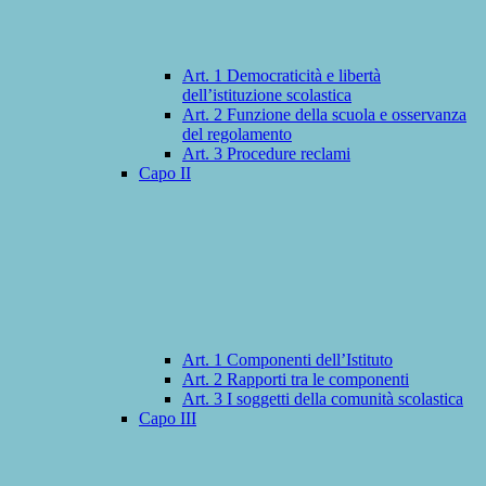
Art. 1 Democraticità e libertà
dell’istituzione scolastica
Art. 2 Funzione della scuola e osservanza
del regolamento
Art. 3 Procedure reclami
Capo II
Art. 1 Componenti dell’Istituto
Art. 2 Rapporti tra le componenti
Art. 3 I soggetti della comunità scolastica
Capo III