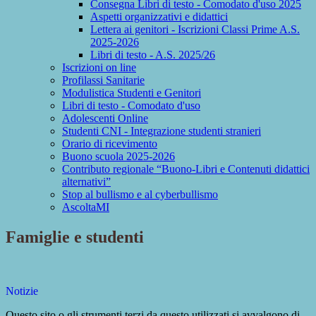
Consegna Libri di testo - Comodato d'uso 2025
Aspetti organizzativi e didattici
Lettera ai genitori - Iscrizioni Classi Prime A.S.
2025-2026
Libri di testo - A.S. 2025/26
Iscrizioni on line
Profilassi Sanitarie
Modulistica Studenti e Genitori
Libri di testo - Comodato d'uso
Adolescenti Online
Studenti CNI - Integrazione studenti stranieri
Orario di ricevimento
Buono scuola 2025-2026
Contributo regionale “Buono-Libri e Contenuti didattici
alternativi”
Stop al bullismo e al cyberbullismo
AscoltaMI
Famiglie e studenti
Notizie
Questo sito o gli strumenti terzi da questo utilizzati si avvalgono di