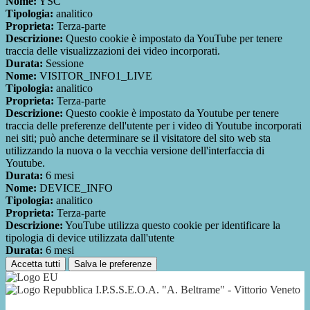
Nome:
YSC
Tipologia:
analitico
Proprieta:
Terza-parte
Descrizione:
Questo cookie è impostato da YouTube per tenere
traccia delle visualizzazioni dei video incorporati.
Durata:
Sessione
Nome:
VISITOR_INFO1_LIVE
Tipologia:
analitico
Proprieta:
Terza-parte
Descrizione:
Questo cookie è impostato da Youtube per tenere
traccia delle preferenze dell'utente per i video di Youtube incorporati
nei siti; può anche determinare se il visitatore del sito web sta
utilizzando la nuova o la vecchia versione dell'interfaccia di
Youtube.
Durata:
6 mesi
Nome:
DEVICE_INFO
Tipologia:
analitico
Proprieta:
Terza-parte
Descrizione:
YouTube utilizza questo cookie per identificare la
tipologia di device utilizzata dall'utente
Durata:
6 mesi
Accetta tutti
Salva le preferenze
I.P.S.S.E.O.A. "A. Beltrame" - Vittorio Veneto