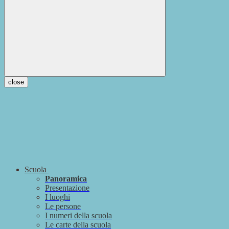
close
Scuola
Panoramica
Presentazione
I luoghi
Le persone
I numeri della scuola
Le carte della scuola