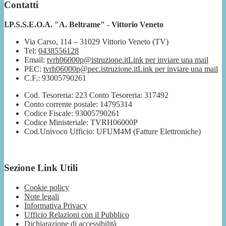
Contatti
I.P.S.S.E.O.A. "A. Beltrame" - Vittorio Veneto
Via Carso, 114 – 31029 Vittorio Veneto (TV)
Tel:
0438556128
Email:
tvrh06000p@istruzione.it
Link per inviare una mail
PEC:
tvrh06000p@pec.istruzione.it
Link per inviare una mail
C.F.: 93005790261
Cod. Tesoreria: 223 Conto Tesoreria: 317492
Conto corrente postale: 14795314
Codice Fiscale: 93005790261
Codice Ministeriale: TVRH06000P
Cod.Univoco Ufficio: UFUM4M (Fatture Elettroniche)
Sezione Link Utili
Cookie policy
Note legali
Informativa Privacy
Ufficio Relazioni con il Pubblico
Dichiarazione di accessibilità