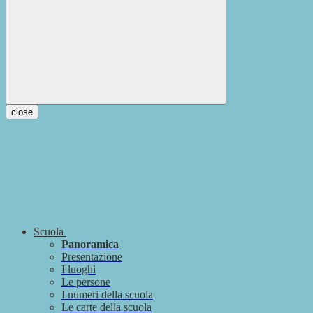
close
Scuola
Panoramica
Presentazione
I luoghi
Le persone
I numeri della scuola
Le carte della scuola