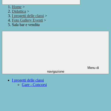
Home
>
Didattica
>
I progetti delle classi
>
Foto Gallery Eventi
>
Sala bar e vendita
Menu di
navigazione
I progetti delle classi
Gare - Concorsi