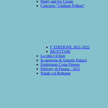
Pastry and Ice Cream
Concorso "Giuliano Polloni"
I° EDIZIONE 2021-2022
RICETTARI
La città e il fiore
In memoria di Antonio Palazzi
Esploriamo Costa Firenze
Delivery di Pasqua - 2021
Natale col Beltrame