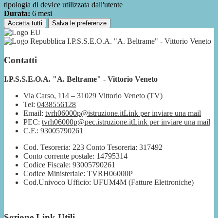
tipologia di device utilizzata dall'utente
Durata:
6 mesi
Accetta tutti
Salva le preferenze
I.P.S.S.E.O.A. "A. Beltrame" - Vittorio Veneto
Contatti
I.P.S.S.E.O.A. "A. Beltrame" - Vittorio Veneto
Via Carso, 114 – 31029 Vittorio Veneto (TV)
Tel:
0438556128
Email:
tvrh06000p@istruzione.it
Link per inviare una mail
PEC:
tvrh06000p@pec.istruzione.it
Link per inviare una mail
C.F.: 93005790261
Cod. Tesoreria: 223 Conto Tesoreria: 317492
Conto corrente postale: 14795314
Codice Fiscale: 93005790261
Codice Ministeriale: TVRH06000P
Cod.Univoco Ufficio: UFUM4M (Fatture Elettroniche)
Sezione Link Utili