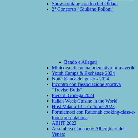
Show-cooking con lo chef Oldani
2° Concorso "Giuliano Polloni"
Bando e Allegati
Minicorso di cucina orientativo primaverile
Youth Camps & Exchange 2024
Notte bianca del gusto - 2024
Incontro con l'associazione sportiva
"Treviso Bulls"
Fiera di Godega 2024
Italian Week Cuisine in the World
Host Milano 13-17 ottobre 2023
Formiamoci con Rational: cooking-class-e-
food-presentations
AEHT 2022
Assemblea Consorzio Alberghieri del
Veneto