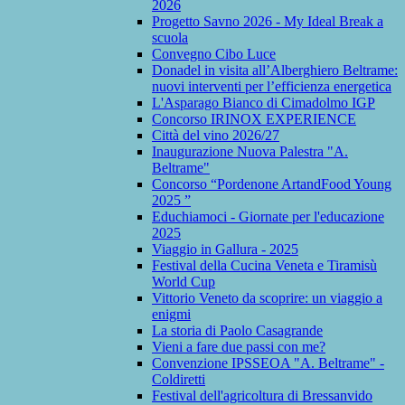
2026
Progetto Savno 2026 - My Ideal Break a
scuola
Convegno Cibo Luce
Donadel in visita all’Alberghiero Beltrame:
nuovi interventi per l’efficienza energetica
L'Asparago Bianco di Cimadolmo IGP
Concorso IRINOX EXPERIENCE
Città del vino 2026/27
Inaugurazione Nuova Palestra "A.
Beltrame"
Concorso “Pordenone ArtandFood Young
2025 ”
Educhiamoci - Giornate per l'educazione
2025
Viaggio in Gallura - 2025
Festival della Cucina Veneta e Tiramisù
World Cup
Vittorio Veneto da scoprire: un viaggio a
enigmi
La storia di Paolo Casagrande
Vieni a fare due passi con me?
Convenzione IPSSEOA "A. Beltrame" -
Coldiretti
Festival dell'agricoltura di Bressanvido