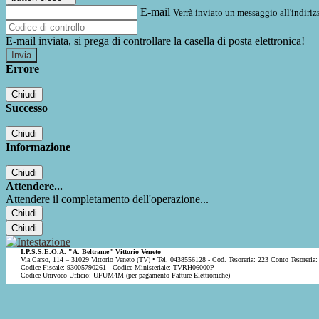
E-mail
Verrà inviato un messaggio all'indirizz
E-mail inviata, si prega di controllare la casella di posta elettronica!
Errore
Chiudi
Successo
Chiudi
Informazione
Chiudi
Attendere...
Attendere il completamento dell'operazione...
Chiudi
Chiudi
I.P.S.S.E.O.A. "A. Beltrame" Vittorio Veneto
Via Carso, 114 – 31029 Vittorio Veneto (TV) • Tel. 0438556128 - Cod. Tesoreria: 223 Conto Tesoreria:
Codice Fiscale: 93005790261 - Codice Ministeriale: TVRH06000P
Codice Univoco Ufficio: UFUM4M (per pagamento Fatture Elettroniche)