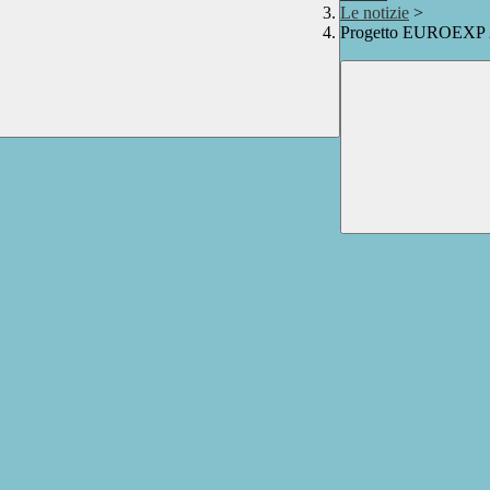
Le notizie
>
Progetto EUROEXP 202