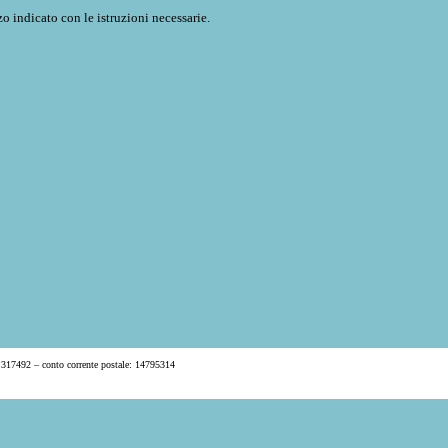
o indicato con le istruzioni necessarie.
 317492 – conto corrente postale: 14795314