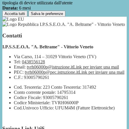
tipologia di device utilizzata dall'utente
Durata:
6 mesi
Accetta tutti
Salva le preferenze
I.P.S.S.E.O.A. "A. Beltrame" - Vittorio Veneto
Contatti
I.P.S.S.E.O.A. "A. Beltrame" - Vittorio Veneto
Via Carso, 114 – 31029 Vittorio Veneto (TV)
Tel:
0438556128
Email:
tvrh06000p@istruzione.it
Link per inviare una mail
PEC:
tvrh06000p@pec.istruzione.it
Link per inviare una mail
C.F.: 93005790261
Cod. Tesoreria: 223 Conto Tesoreria: 317492
Conto corrente postale: 14795314
Codice Fiscale: 93005790261
Codice Ministeriale: TVRH06000P
Cod.Univoco Ufficio: UFUM4M (Fatture Elettroniche)
Sezione Link Utili