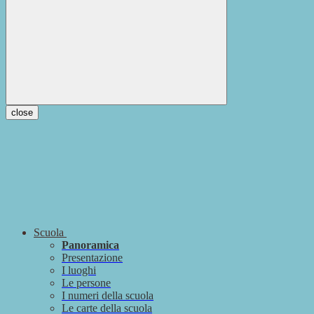
close
Scuola
Panoramica
Presentazione
I luoghi
Le persone
I numeri della scuola
Le carte della scuola