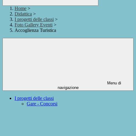
Home
>
Didattica
>
I progetti delle classi
>
Foto Gallery Eventi
>
Accoglienza Turistica
Menu di
navigazione
I progetti delle classi
Gare - Concorsi