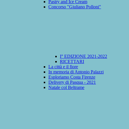
Pastry and Ice Cream
Concorso "Giuliano Polloni"
I° EDIZIONE 2021-2022
RICETTARI
La città e il fiore
In memoria di Antonio Palazzi
Esploriamo Costa Firenze
Delivery di Pasqua - 2021
Natale col Beltrame