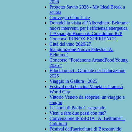
2026
Progetto Savno 2026 - My Ideal Break a
scuola
Convegno Cibo Luce
Donadel in visita all’Alberghiero Beltrame:
nuovi interventi per l’efficienza energetica
L'Asparago Bianco di Cimadolmo IGP
Concorso IRINOX EXPERIENCE
Città del vino 2026/27
Inaugurazione Nuova Palestra "A.
Beltrame"
Concorso “Pordenone ArtandFood Young
2025 ”
Educhiamoci - Giornate per l'educazione
2025
Viaggio in Gallura - 2025
Festival della Cucina Veneta e Tiramisù
World Cup
Vittorio Veneto da scoprire: un viaggio a
enigmi
La storia di Paolo Casagrande
Vieni a fare due passi con me?
Convenzione IPSSEOA "A. Beltrame" -
Coldiretti
Festival dell'agricoltura di Bressanvido