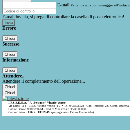
E-mail
Verrà inviato un messaggio all'indirizz
E-mail inviata, si prega di controllare la casella di posta elettronica!
Errore
Chiudi
Successo
Chiudi
Informazione
Chiudi
Attendere...
Attendere il completamento dell'operazione...
Chiudi
Chiudi
I.P.S.S.E.O.A. "A. Beltrame" Vittorio Veneto
Via Carso, 114 – 31029 Vittorio Veneto (TV) • Tel. 0438556128 - Cod. Tesoreria: 223 Conto Tesoreria:
Codice Fiscale: 93005790261 - Codice Ministeriale: TVRH06000P
Codice Univoco Ufficio: UFUM4M (per pagamento Fatture Elettroniche)