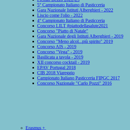
5° Campionato Italiano di Pasticceria
Gara Nazionale Istituti Alberghieri - 2022
Liscio come l'olio - 2022
4° Campionato Italiano di Pasticceria
Concorso LILT #piattodellasalute2021
Concorso "Piatto di Natale"
Gara Nazionale degli Istituti Alberghieri - 2019
Concorso "Meno alcol...più spirito" 2019
Concorso AIS - 2019
Concorso "Vega" - 2019
Basilicata a tavola - 2019
XII concorso cocktail - 2019
EPAV Portugal 2018
CIB 2018 Viareggio
Campionato Italiano Pasticceria FIPGC 2017
Concorso Nazionale "Carlo Pozzi" 2016
Erasmus +