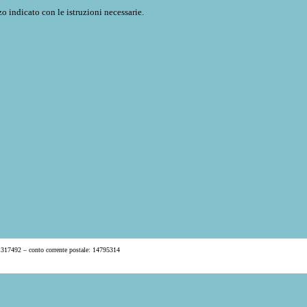
o indicato con le istruzioni necessarie.
 317492 – conto corrente postale: 14795314