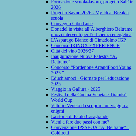
Formazione scuola-lavoro, progetto SailOr
2026
Progetto Savno 2026 - My Ideal Break a
scuola
Convegno Cibo Luce
Donadel in visita all’Alberghiero Beltrame:
nuovi interventi per l’efficienza energetica
L'Asparago Bianco di Cimadolmo IGP
Concorso IRINOX EXPERIENCE
Città del vino 2026/27
Inaugurazione Nuova Palestra "A.
Beltrame"
Concorso “Pordenone ArtandFood Young
2025 ”
Educhiamoci - Giornate per l'educazione
2025
Viaggio in Gallura - 2025
Festival della Cucina Veneta e Tiramisù
World Cup
Vittorio Veneto da scoprire: un viaggio a
enigmi
La storia di Paolo Casagrande
Vieni a fare due passi con me?
Convenzione IPSSEOA "A. Beltrame" -
Coldiretti