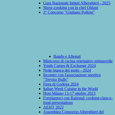
Gara Nazionale Istituti Alberghieri - 2025
Show-cooking con lo chef Oldani
2° Concorso "Giuliano Polloni"
Bando e Allegati
Minicorso di cucina orientativo primaverile
Youth Camps & Exchange 2024
Notte bianca del gusto - 2024
Incontro con l'associazione sportiva
"Treviso Bulls"
Fiera di Godega 2024
Italian Week Cuisine in the World
Host Milano 13-17 ottobre 2023
Formiamoci con Rational: cooking-class-e-
food-presentations
AEHT 2022
Assemblea Consorzio Alberghieri del