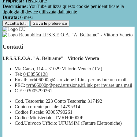
Proprieta:
Terza-parte
Descrizione:
YouTube utilizza questo cookie per identificare la
tipologia di device utilizzata dall'utente
Durata:
6 mesi
Accetta tutti
Salva le preferenze
I.P.S.S.E.O.A. "A. Beltrame" - Vittorio Veneto
Contatti
I.P.S.S.E.O.A. "A. Beltrame" - Vittorio Veneto
Via Carso, 114 – 31029 Vittorio Veneto (TV)
Tel:
0438556128
Email:
tvrh06000p@istruzione.it
Link per inviare una mail
PEC:
tvrh06000p@pec.istruzione.it
Link per inviare una mail
C.F.: 93005790261
Cod. Tesoreria: 223 Conto Tesoreria: 317492
Conto corrente postale: 14795314
Codice Fiscale: 93005790261
Codice Ministeriale: TVRH06000P
Cod.Univoco Ufficio: UFUM4M (Fatture Elettroniche)