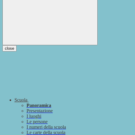
close
Scuola
Panoramica
Presentazione
I luoghi
Le persone
I numeri della scuola
Le carte della scuola