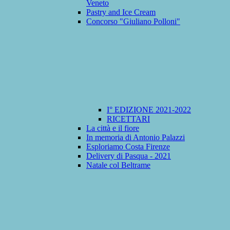
Veneto
Pastry and Ice Cream
Concorso "Giuliano Polloni"
I° EDIZIONE 2021-2022
RICETTARI
La città e il fiore
In memoria di Antonio Palazzi
Esploriamo Costa Firenze
Delivery di Pasqua - 2021
Natale col Beltrame