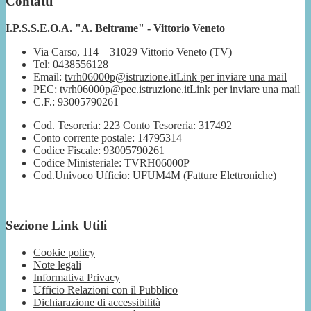
Contatti
I.P.S.S.E.O.A. "A. Beltrame" - Vittorio Veneto
Via Carso, 114 – 31029 Vittorio Veneto (TV)
Tel:
0438556128
Email:
tvrh06000p@istruzione.it
Link per inviare una mail
PEC:
tvrh06000p@pec.istruzione.it
Link per inviare una mail
C.F.: 93005790261
Cod. Tesoreria: 223 Conto Tesoreria: 317492
Conto corrente postale: 14795314
Codice Fiscale: 93005790261
Codice Ministeriale: TVRH06000P
Cod.Univoco Ufficio: UFUM4M (Fatture Elettroniche)
Sezione Link Utili
Cookie policy
Note legali
Informativa Privacy
Ufficio Relazioni con il Pubblico
Dichiarazione di accessibilità