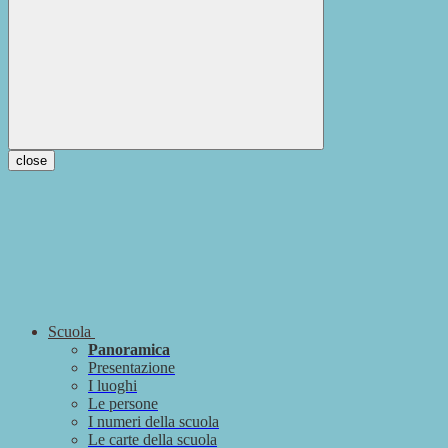
close
Scuola
Panoramica
Presentazione
I luoghi
Le persone
I numeri della scuola
Le carte della scuola