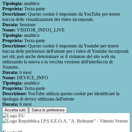
Tipologia:
analitico
Proprieta:
Terza-parte
Descrizione:
Questo cookie è impostato da YouTube per tenere
traccia delle visualizzazioni dei video incorporati.
Durata:
Sessione
Nome:
VISITOR_INFO1_LIVE
Tipologia:
analitico
Proprieta:
Terza-parte
Descrizione:
Questo cookie è impostato da Youtube per tenere
traccia delle preferenze dell'utente per i video di Youtube incorporati
nei siti; può anche determinare se il visitatore del sito web sta
utilizzando la nuova o la vecchia versione dell'interfaccia di
Youtube.
Durata:
6 mesi
Nome:
DEVICE_INFO
Tipologia:
analitico
Proprieta:
Terza-parte
Descrizione:
YouTube utilizza questo cookie per identificare la
tipologia di device utilizzata dall'utente
Durata:
6 mesi
Accetta tutti
Salva le preferenze
I.P.S.S.E.O.A. "A. Beltrame" - Vittorio Veneto