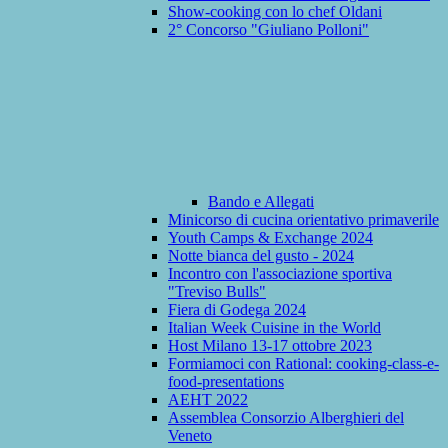
Show-cooking con lo chef Oldani
2° Concorso "Giuliano Polloni"
Bando e Allegati
Minicorso di cucina orientativo primaverile
Youth Camps & Exchange 2024
Notte bianca del gusto - 2024
Incontro con l'associazione sportiva
"Treviso Bulls"
Fiera di Godega 2024
Italian Week Cuisine in the World
Host Milano 13-17 ottobre 2023
Formiamoci con Rational: cooking-class-e-
food-presentations
AEHT 2022
Assemblea Consorzio Alberghieri del
Veneto