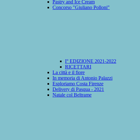
Pastry and Ice Cream
Concorso "Giuliano Polloni"
I° EDIZIONE 2021-2022
RICETTARI
La città e il fiore
In memoria di Antonio Palazzi
Esploriamo Costa Firenze
Delivery di Pasqua - 2021
Natale col Beltrame