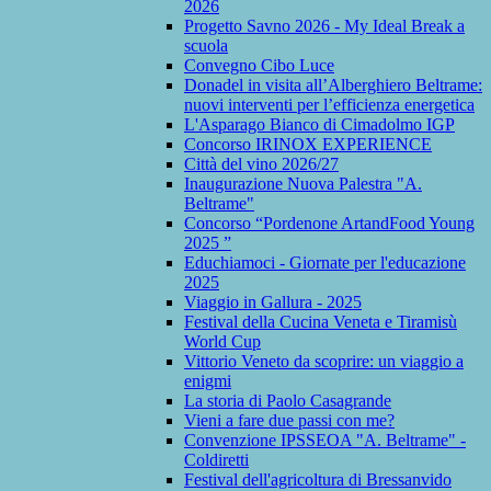
2026
Progetto Savno 2026 - My Ideal Break a
scuola
Convegno Cibo Luce
Donadel in visita all’Alberghiero Beltrame:
nuovi interventi per l’efficienza energetica
L'Asparago Bianco di Cimadolmo IGP
Concorso IRINOX EXPERIENCE
Città del vino 2026/27
Inaugurazione Nuova Palestra "A.
Beltrame"
Concorso “Pordenone ArtandFood Young
2025 ”
Educhiamoci - Giornate per l'educazione
2025
Viaggio in Gallura - 2025
Festival della Cucina Veneta e Tiramisù
World Cup
Vittorio Veneto da scoprire: un viaggio a
enigmi
La storia di Paolo Casagrande
Vieni a fare due passi con me?
Convenzione IPSSEOA "A. Beltrame" -
Coldiretti
Festival dell'agricoltura di Bressanvido