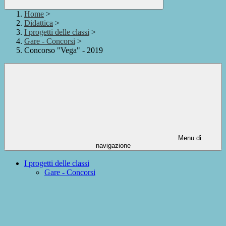
Home
>
Didattica
>
I progetti delle classi
>
Gare - Concorsi
>
Concorso "Vega" - 2019
Menu di
navigazione
I progetti delle classi
Gare - Concorsi