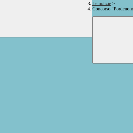
Le notizie
>
Concorso “Pordenon