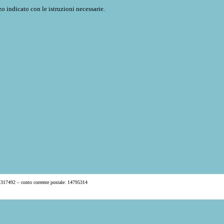
o indicato con le istruzioni necessarie.
 317492 – conto corrente postale: 14795314