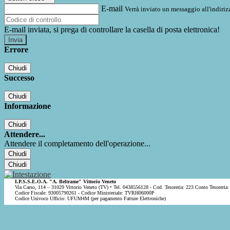
E-mail
Verrà inviato un messaggio all'indirizz
E-mail inviata, si prega di controllare la casella di posta elettronica!
Errore
Chiudi
Successo
Chiudi
Informazione
Chiudi
Attendere...
Attendere il completamento dell'operazione...
Chiudi
Chiudi
I.P.S.S.E.O.A. "A. Beltrame" Vittorio Veneto
Via Carso, 114 – 31029 Vittorio Veneto (TV) • Tel. 0438556128 - Cod. Tesoreria: 223 Conto Tesoreria:
Codice Fiscale: 93005790261 - Codice Ministeriale: TVRH06000P
Codice Univoco Ufficio: UFUM4M (per pagamento Fatture Elettroniche)