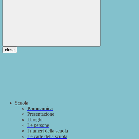
close
Scuola
Panoramica
Presentazione
I luoghi
Le persone
I numeri della scuola
Le carte della scuola