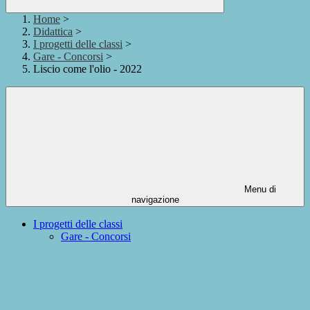
Home
>
Didattica
>
I progetti delle classi
>
Gare - Concorsi
>
Liscio come l'olio - 2022
Menu di
navigazione
I progetti delle classi
Gare - Concorsi