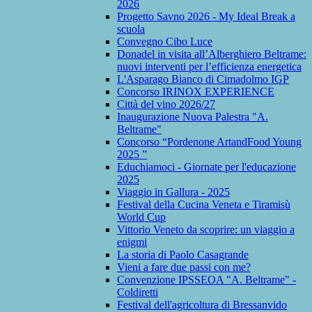
2026
Progetto Savno 2026 - My Ideal Break a
scuola
Convegno Cibo Luce
Donadel in visita all’Alberghiero Beltrame:
nuovi interventi per l’efficienza energetica
L'Asparago Bianco di Cimadolmo IGP
Concorso IRINOX EXPERIENCE
Città del vino 2026/27
Inaugurazione Nuova Palestra "A.
Beltrame"
Concorso “Pordenone ArtandFood Young
2025 ”
Educhiamoci - Giornate per l'educazione
2025
Viaggio in Gallura - 2025
Festival della Cucina Veneta e Tiramisù
World Cup
Vittorio Veneto da scoprire: un viaggio a
enigmi
La storia di Paolo Casagrande
Vieni a fare due passi con me?
Convenzione IPSSEOA "A. Beltrame" -
Coldiretti
Festival dell'agricoltura di Bressanvido