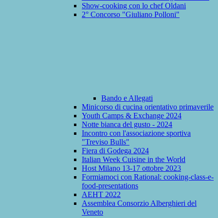
Show-cooking con lo chef Oldani
2° Concorso "Giuliano Polloni"
Bando e Allegati
Minicorso di cucina orientativo primaverile
Youth Camps & Exchange 2024
Notte bianca del gusto - 2024
Incontro con l'associazione sportiva
"Treviso Bulls"
Fiera di Godega 2024
Italian Week Cuisine in the World
Host Milano 13-17 ottobre 2023
Formiamoci con Rational: cooking-class-e-
food-presentations
AEHT 2022
Assemblea Consorzio Alberghieri del
Veneto