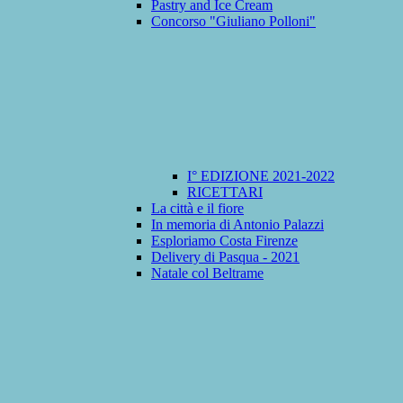
Pastry and Ice Cream
Concorso "Giuliano Polloni"
I° EDIZIONE 2021-2022
RICETTARI
La città e il fiore
In memoria di Antonio Palazzi
Esploriamo Costa Firenze
Delivery di Pasqua - 2021
Natale col Beltrame