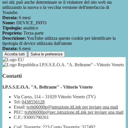
nei siti; può anche determinare se il visitatore del sito web sta
utilizzando la nuova o la vecchia versione dell'interfaccia di
Youtube.
Durata:
6 mesi
Nome:
DEVICE_INFO
Tipologia:
analitico
Proprieta:
Terza-parte
Descrizione:
YouTube utilizza questo cookie per identificare la
tipologia di device utilizzata dall'utente
Durata:
6 mesi
Accetta tutti
Salva le preferenze
I.P.S.S.E.O.A. "A. Beltrame" - Vittorio Veneto
Contatti
I.P.S.S.E.O.A. "A. Beltrame" - Vittorio Veneto
Via Carso, 114 – 31029 Vittorio Veneto (TV)
Tel:
0438556128
Email:
tvrh06000p@istruzione.it
Link per inviare una mail
PEC:
tvrh06000p@pec.istruzione.it
Link per inviare una mail
C.F.: 93005790261
Cod. Tesoreria: 223 Conto Tesoreria: 317492