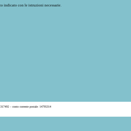
o indicato con le istruzioni necessarie.
 317492 – conto corrente postale: 14795314