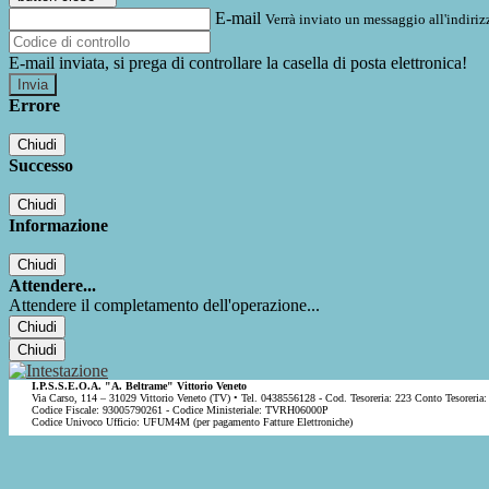
E-mail
Verrà inviato un messaggio all'indirizz
E-mail inviata, si prega di controllare la casella di posta elettronica!
Errore
Chiudi
Successo
Chiudi
Informazione
Chiudi
Attendere...
Attendere il completamento dell'operazione...
Chiudi
Chiudi
I.P.S.S.E.O.A. "A. Beltrame" Vittorio Veneto
Via Carso, 114 – 31029 Vittorio Veneto (TV) • Tel. 0438556128 - Cod. Tesoreria: 223 Conto Tesoreria:
Codice Fiscale: 93005790261 - Codice Ministeriale: TVRH06000P
Codice Univoco Ufficio: UFUM4M (per pagamento Fatture Elettroniche)