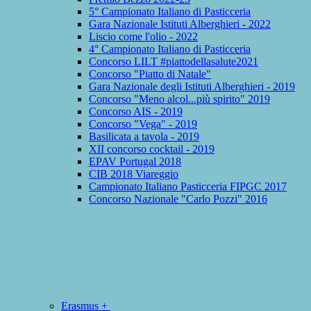
5° Campionato Italiano di Pasticceria
Gara Nazionale Istituti Alberghieri - 2022
Liscio come l'olio - 2022
4° Campionato Italiano di Pasticceria
Concorso LILT #piattodellasalute2021
Concorso "Piatto di Natale"
Gara Nazionale degli Istituti Alberghieri - 2019
Concorso "Meno alcol...più spirito" 2019
Concorso AIS - 2019
Concorso "Vega" - 2019
Basilicata a tavola - 2019
XII concorso cocktail - 2019
EPAV Portugal 2018
CIB 2018 Viareggio
Campionato Italiano Pasticceria FIPGC 2017
Concorso Nazionale "Carlo Pozzi" 2016
Erasmus +