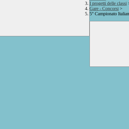
I progetti delle classi
Gare - Concorsi
>
5° Campionato Italian