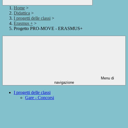
Home
>
Didattica
>
I progetti delle classi
>
Erasmus +
>
Progetto PRO-MOVE - ERASMUS+
Menu di
navigazione
I progetti delle classi
Gare - Concorsi