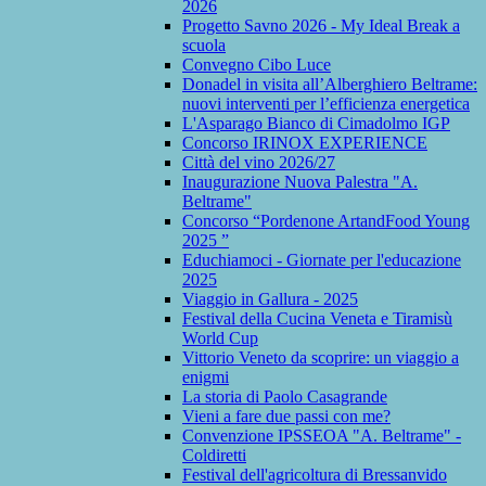
2026
Progetto Savno 2026 - My Ideal Break a
scuola
Convegno Cibo Luce
Donadel in visita all’Alberghiero Beltrame:
nuovi interventi per l’efficienza energetica
L'Asparago Bianco di Cimadolmo IGP
Concorso IRINOX EXPERIENCE
Città del vino 2026/27
Inaugurazione Nuova Palestra "A.
Beltrame"
Concorso “Pordenone ArtandFood Young
2025 ”
Educhiamoci - Giornate per l'educazione
2025
Viaggio in Gallura - 2025
Festival della Cucina Veneta e Tiramisù
World Cup
Vittorio Veneto da scoprire: un viaggio a
enigmi
La storia di Paolo Casagrande
Vieni a fare due passi con me?
Convenzione IPSSEOA "A. Beltrame" -
Coldiretti
Festival dell'agricoltura di Bressanvido