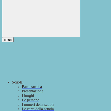
close
Scuola
Panoramica
Presentazione
I luoghi
Le persone
I numeri della scuola
Le carte della scuola