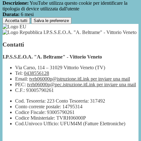
Descrizione:
YouTube utilizza questo cookie per identificare la
tipologia di device utilizzata dall'utente
Durata:
6 mesi
Accetta tutti
Salva le preferenze
I.P.S.S.E.O.A. "A. Beltrame" - Vittorio Veneto
Contatti
I.P.S.S.E.O.A. "A. Beltrame" - Vittorio Veneto
Via Carso, 114 – 31029 Vittorio Veneto (TV)
Tel:
0438556128
Email:
tvrh06000p@istruzione.it
Link per inviare una mail
PEC:
tvrh06000p@pec.istruzione.it
Link per inviare una mail
C.F.: 93005790261
Cod. Tesoreria: 223 Conto Tesoreria: 317492
Conto corrente postale: 14795314
Codice Fiscale: 93005790261
Codice Ministeriale: TVRH06000P
Cod.Univoco Ufficio: UFUM4M (Fatture Elettroniche)