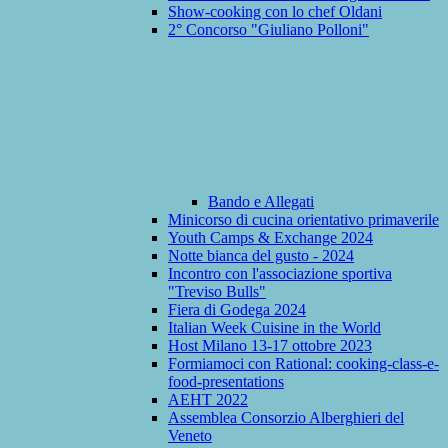
Show-cooking con lo chef Oldani
2° Concorso "Giuliano Polloni"
Bando e Allegati
Minicorso di cucina orientativo primaverile
Youth Camps & Exchange 2024
Notte bianca del gusto - 2024
Incontro con l'associazione sportiva
"Treviso Bulls"
Fiera di Godega 2024
Italian Week Cuisine in the World
Host Milano 13-17 ottobre 2023
Formiamoci con Rational: cooking-class-e-
food-presentations
AEHT 2022
Assemblea Consorzio Alberghieri del
Veneto