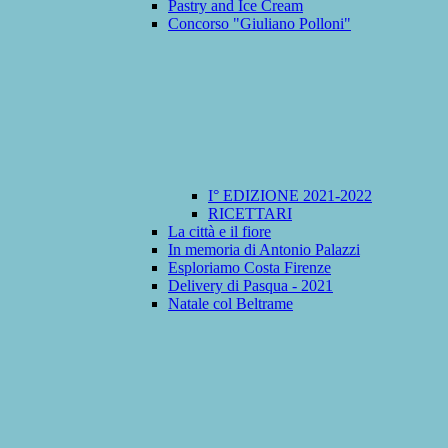
Pastry and Ice Cream
Concorso "Giuliano Polloni"
I° EDIZIONE 2021-2022
RICETTARI
La città e il fiore
In memoria di Antonio Palazzi
Esploriamo Costa Firenze
Delivery di Pasqua - 2021
Natale col Beltrame