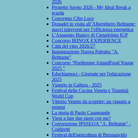
2026
Progetto Savno 2026 - My Ideal Break a
scuola
Convegno Cibo Luce
Donadel in visita all’Alberghiero Beltrame:
nuovi interventi per l’efficienza energetica
L'Asparago Bianco di Cimadolmo IGP
Concorso IRINOX EXPERIENCE
Città del vino 2026/27
Inaugurazione Nuova Palestra "A.
Beltrame"
Concorso “Pordenone ArtandFood Young
2025 ”
Educhiamoci - Giornate per l'educazione
2025
Viaggio in Gallura - 2025
Festival della Cucina Veneta e Tiramisù
World Cup
Vittorio Veneto da scoprire: un viaggio a
enigmi
La storia di Paolo Casagrande
Vieni a fare due passi con me?
Convenzione IPSSEOA "A. Beltrame" -
Coldiretti
Festival dell'agricoltura di Bressanvido