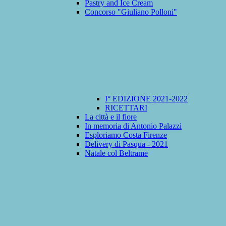
Pastry and Ice Cream
Concorso "Giuliano Polloni"
I° EDIZIONE 2021-2022
RICETTARI
La città e il fiore
In memoria di Antonio Palazzi
Esploriamo Costa Firenze
Delivery di Pasqua - 2021
Natale col Beltrame