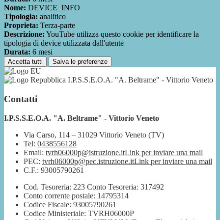
Nome:
DEVICE_INFO
Tipologia:
analitico
Proprieta:
Terza-parte
Descrizione:
YouTube utilizza questo cookie per identificare la
tipologia di device utilizzata dall'utente
Durata:
6 mesi
Accetta tutti
Salva le preferenze
I.P.S.S.E.O.A. "A. Beltrame" - Vittorio Veneto
Contatti
I.P.S.S.E.O.A. "A. Beltrame" - Vittorio Veneto
Via Carso, 114 – 31029 Vittorio Veneto (TV)
Tel:
0438556128
Email:
tvrh06000p@istruzione.it
Link per inviare una mail
PEC:
tvrh06000p@pec.istruzione.it
Link per inviare una mail
C.F.: 93005790261
Cod. Tesoreria: 223 Conto Tesoreria: 317492
Conto corrente postale: 14795314
Codice Fiscale: 93005790261
Codice Ministeriale: TVRH06000P