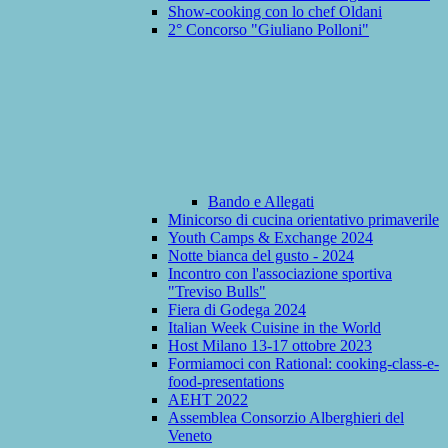
Show-cooking con lo chef Oldani
2° Concorso "Giuliano Polloni"
Bando e Allegati
Minicorso di cucina orientativo primaverile
Youth Camps & Exchange 2024
Notte bianca del gusto - 2024
Incontro con l'associazione sportiva
"Treviso Bulls"
Fiera di Godega 2024
Italian Week Cuisine in the World
Host Milano 13-17 ottobre 2023
Formiamoci con Rational: cooking-class-e-
food-presentations
AEHT 2022
Assemblea Consorzio Alberghieri del
Veneto