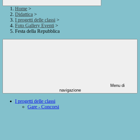
Home
>
Didattica
>
I progetti delle classi
>
Foto Gallery Eventi
>
Festa della Repubblica
Menu di
navigazione
I progetti delle classi
Gare - Concorsi