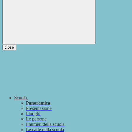
close
Scuola
Panoramica
Presentazione
I luoghi
Le persone
I numeri della scuola
Le carte della scuola