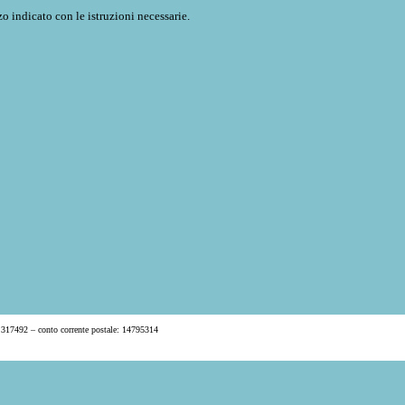
o indicato con le istruzioni necessarie.
 317492 – conto corrente postale: 14795314