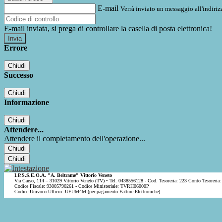
E-mail
Verrà inviato un messaggio all'indirizz
E-mail inviata, si prega di controllare la casella di posta elettronica!
Errore
Chiudi
Successo
Chiudi
Informazione
Chiudi
Attendere...
Attendere il completamento dell'operazione...
Chiudi
Chiudi
I.P.S.S.E.O.A. "A. Beltrame" Vittorio Veneto
Via Carso, 114 – 31029 Vittorio Veneto (TV) • Tel. 0438556128 - Cod. Tesoreria: 223 Conto Tesoreria:
Codice Fiscale: 93005790261 - Codice Ministeriale: TVRH06000P
Codice Univoco Ufficio: UFUM4M (per pagamento Fatture Elettroniche)