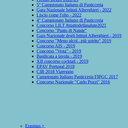
5° Campionato Italiano di Pasticceria
Gara Nazionale Istituti Alberghieri - 2022
Liscio come l'olio - 2022
4° Campionato Italiano di Pasticceria
Concorso LILT #piattodellasalute2021
Concorso "Piatto di Natale"
Gara Nazionale degli Istituti Alberghieri - 2019
Concorso "Meno alcol...più spirito" 2019
Concorso AIS - 2019
Concorso "Vega" - 2019
Basilicata a tavola - 2019
XII concorso cocktail - 2019
EPAV Portugal 2018
CIB 2018 Viareggio
Campionato Italiano Pasticceria FIPGC 2017
Concorso Nazionale "Carlo Pozzi" 2016
Erasmus +