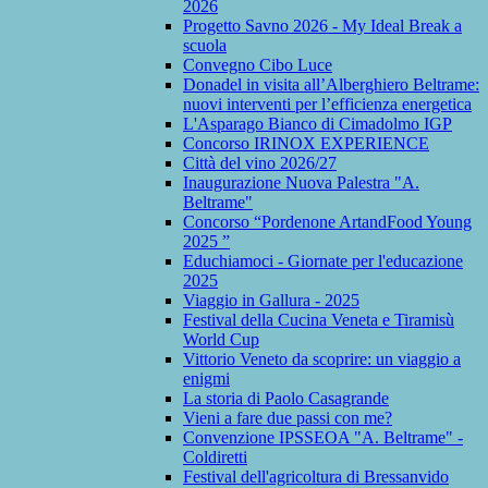
2026
Progetto Savno 2026 - My Ideal Break a
scuola
Convegno Cibo Luce
Donadel in visita all’Alberghiero Beltrame:
nuovi interventi per l’efficienza energetica
L'Asparago Bianco di Cimadolmo IGP
Concorso IRINOX EXPERIENCE
Città del vino 2026/27
Inaugurazione Nuova Palestra "A.
Beltrame"
Concorso “Pordenone ArtandFood Young
2025 ”
Educhiamoci - Giornate per l'educazione
2025
Viaggio in Gallura - 2025
Festival della Cucina Veneta e Tiramisù
World Cup
Vittorio Veneto da scoprire: un viaggio a
enigmi
La storia di Paolo Casagrande
Vieni a fare due passi con me?
Convenzione IPSSEOA "A. Beltrame" -
Coldiretti
Festival dell'agricoltura di Bressanvido