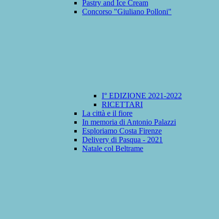
Pastry and Ice Cream
Concorso "Giuliano Polloni"
I° EDIZIONE 2021-2022
RICETTARI
La città e il fiore
In memoria di Antonio Palazzi
Esploriamo Costa Firenze
Delivery di Pasqua - 2021
Natale col Beltrame