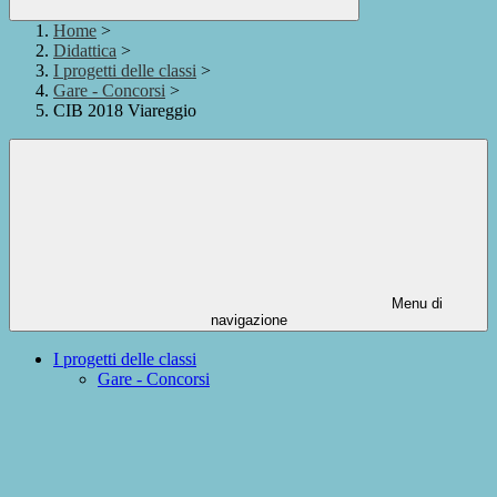
Home
>
Didattica
>
I progetti delle classi
>
Gare - Concorsi
>
CIB 2018 Viareggio
Menu di
navigazione
I progetti delle classi
Gare - Concorsi