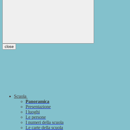
close
Scuola
Panoramica
Presentazione
I luoghi
Le persone
I numeri della scuola
Le carte della scuola