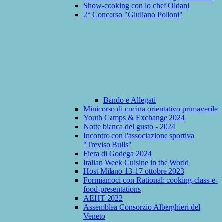
Show-cooking con lo chef Oldani
2° Concorso "Giuliano Polloni"
Bando e Allegati
Minicorso di cucina orientativo primaverile
Youth Camps & Exchange 2024
Notte bianca del gusto - 2024
Incontro con l'associazione sportiva
"Treviso Bulls"
Fiera di Godega 2024
Italian Week Cuisine in the World
Host Milano 13-17 ottobre 2023
Formiamoci con Rational: cooking-class-e-
food-presentations
AEHT 2022
Assemblea Consorzio Alberghieri del
Veneto