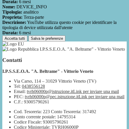
Durata:
6 mesi
Nome:
DEVICE_INFO
Tipologia:
analitico
Proprieta:
Terza-parte
Descrizione:
YouTube utilizza questo cookie per identificare la
tipologia di device utilizzata dall'utente
Durata:
6 mesi
Accetta tutti
Salva le preferenze
I.P.S.S.E.O.A. "A. Beltrame" - Vittorio Veneto
Contatti
I.P.S.S.E.O.A. "A. Beltrame" - Vittorio Veneto
Via Carso, 114 – 31029 Vittorio Veneto (TV)
Tel:
0438556128
Email:
tvrh06000p@istruzione.it
Link per inviare una mail
PEC:
tvrh06000p@pec.istruzione.it
Link per inviare una mail
C.F.: 93005790261
Cod. Tesoreria: 223 Conto Tesoreria: 317492
Conto corrente postale: 14795314
Codice Fiscale: 93005790261
Codice Ministeriale: TVRH06000P