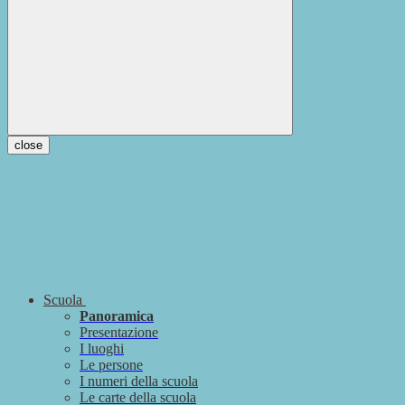
close
Scuola
Panoramica
Presentazione
I luoghi
Le persone
I numeri della scuola
Le carte della scuola