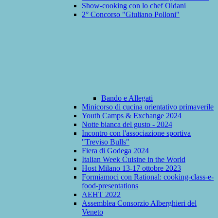
Show-cooking con lo chef Oldani
2° Concorso "Giuliano Polloni"
Bando e Allegati
Minicorso di cucina orientativo primaverile
Youth Camps & Exchange 2024
Notte bianca del gusto - 2024
Incontro con l'associazione sportiva
"Treviso Bulls"
Fiera di Godega 2024
Italian Week Cuisine in the World
Host Milano 13-17 ottobre 2023
Formiamoci con Rational: cooking-class-e-
food-presentations
AEHT 2022
Assemblea Consorzio Alberghieri del
Veneto