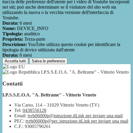
traccia delle preferenze dell'utente per i video di Youtube incorporati
nei siti; può anche determinare se il visitatore del sito web sta
utilizzando la nuova o la vecchia versione dell'interfaccia di
Youtube.
Durata:
6 mesi
Nome:
DEVICE_INFO
Tipologia:
analitico
Proprieta:
Terza-parte
Descrizione:
YouTube utilizza questo cookie per identificare la
tipologia di device utilizzata dall'utente
Durata:
6 mesi
Accetta tutti
Salva le preferenze
I.P.S.S.E.O.A. "A. Beltrame" - Vittorio Veneto
Contatti
I.P.S.S.E.O.A. "A. Beltrame" - Vittorio Veneto
Via Carso, 114 – 31029 Vittorio Veneto (TV)
Tel:
0438556128
Email:
tvrh06000p@istruzione.it
Link per inviare una mail
PEC:
tvrh06000p@pec.istruzione.it
Link per inviare una mail
C.F.: 93005790261