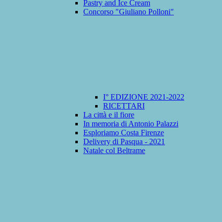
Pastry and Ice Cream
Concorso "Giuliano Polloni"
I° EDIZIONE 2021-2022
RICETTARI
La città e il fiore
In memoria di Antonio Palazzi
Esploriamo Costa Firenze
Delivery di Pasqua - 2021
Natale col Beltrame