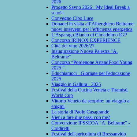
2026
Progetto Savno 2026 - My Ideal Break a
scuola
Convegno Cibo Luce
Donadel in visita all’Alberghiero Beltrame:
nuovi interventi per l’efficienza energetica
L'Asparago Bianco di Cimadolmo IGP
Concorso IRINOX EXPERIENCE
Città del vino 2026/27
Inaugurazione Nuova Palestra "A.
Beltrame"
Concorso “Pordenone ArtandFood Young
2025 ”
Educhiamoci - Giornate per l'educazione
2025
Viaggio in Gallura - 2025
Festival della Cucina Veneta e Tiramisù
World Cup
Vittorio Veneto da scoprire: un viaggio a
enigmi
La storia di Paolo Casagrande
Vieni a fare due passi con me?
Convenzione IPSSEOA "A. Beltrame" -
Coldiretti
Festival dell'agricoltura di Bressanvido