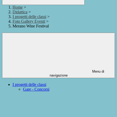
Home
>
Didattica
>
I progetti delle classi
>
Foto Gallery Eventi
>
Merano Wine Festival
Menu di
navigazione
I progetti delle classi
Gare - Concorsi