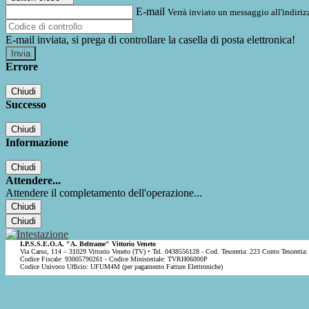
E-mail
Verrà inviato un messaggio all'indirizz
E-mail inviata, si prega di controllare la casella di posta elettronica!
Errore
Chiudi
Successo
Chiudi
Informazione
Chiudi
Attendere...
Attendere il completamento dell'operazione...
Chiudi
Chiudi
I.P.S.S.E.O.A. "A. Beltrame" Vittorio Veneto
Via Carso, 114 – 31029 Vittorio Veneto (TV) • Tel. 0438556128 - Cod. Tesoreria: 223 Conto Tesoreria:
Codice Fiscale: 93005790261 - Codice Ministeriale: TVRH06000P
Codice Univoco Ufficio: UFUM4M (per pagamento Fatture Elettroniche)