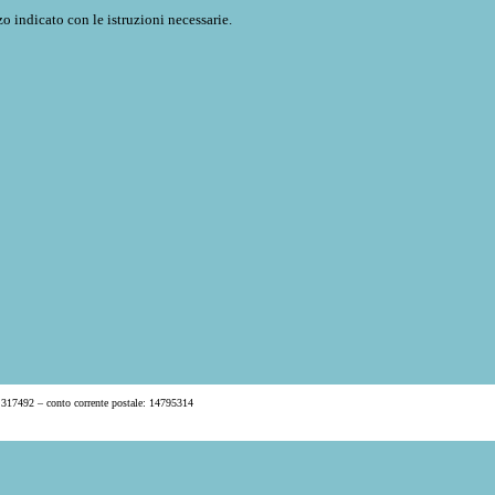
o indicato con le istruzioni necessarie.
 317492 – conto corrente postale: 14795314