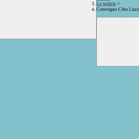
Le notizie
>
Convegno Cibo Luce