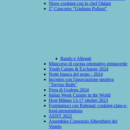
Show-cooking con lo chef Oldani
2° Concorso "Giuliano Polloni"
Bando e Allegati
Minicorso di cucina orientativo primaverile
Youth Camps & Exchange 2024
Notte bianca del gusto - 2024
Incontro con l'associazione sportiva
"Treviso Bulls"
Fiera di Godega 2024
Italian Week Cuisine in the World
Host Milano 13-17 ottobre 2023
Formiamoci con Rational: cooking-class-e-
food-presentations
AEHT 2022
Assemblea Consorzio Alberghieri del
Veneto