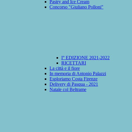
Pastry and Ice Cream
Concorso "Giuliano Polloni"
I° EDIZIONE 2021-2022
RICETTARI
La città e il fiore
In memoria di Antonio Palazzi
Esploriamo Costa Firenze
Delivery di Pasqua - 2021
Natale col Beltrame