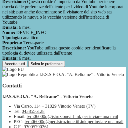
Descrizione:
Questo cookie è impostato da Youtube per tenere
traccia delle preferenze dell'utente per i video di Youtube incorporati
nei siti; può anche determinare se il visitatore del sito web sta
utilizzando la nuova o la vecchia versione dell'interfaccia di
Youtube.
Durata:
6 mesi
Nome:
DEVICE_INFO
Tipologia:
analitico
Proprieta:
Terza-parte
Descrizione:
YouTube utilizza questo cookie per identificare la
tipologia di device utilizzata dall'utente
Durata:
6 mesi
Accetta tutti
Salva le preferenze
I.P.S.S.E.O.A. "A. Beltrame" - Vittorio Veneto
Contatti
I.P.S.S.E.O.A. "A. Beltrame" - Vittorio Veneto
Via Carso, 114 – 31029 Vittorio Veneto (TV)
Tel:
0438556128
Email:
tvrh06000p@istruzione.it
Link per inviare una mail
PEC:
tvrh06000p@pec.istruzione.it
Link per inviare una mail
C.F.: 93005790261