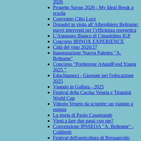
2026
Progetto Savno 2026 - My Ideal Break a
scuola
Convegno Cibo Luce
Donadel in visita all’Alberghiero Beltrame:
nuovi interventi per l’efficienza energetica
L'Asparago Bianco di Cimadolmo IGP
Concorso IRINOX EXPERIENCE
Città del vino 2026/27
Inaugurazione Nuova Palestra "A.
Beltrame"
Concorso “Pordenone ArtandFood Young
2025 ”
Educhiamoci - Giornate per l'educazione
2025
Viaggio in Gallura - 2025
Festival della Cucina Veneta e Tiramisù
World Cup
Vittorio Veneto da scoprire: un viaggio a
enigmi
La storia di Paolo Casagrande
Vieni a fare due passi con me?
Convenzione IPSSEOA "A. Beltrame" -
Coldiretti
Festival dell'agricoltura di Bressanvido