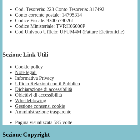
Cod. Tesoreria: 223 Conto Tesoreria: 317492
Conto corrente postale: 14795314
Codice Fiscale: 93005790261
Codice Ministeriale: TVRH06000P
Cod.Univoco Ufficio: UFUM4M (Fatture Elettroniche)
Sezione Link Utili
Cookie policy
Note legali
Informativa Privacy
Ufficio Relazioni con il Pubblico
Dichiarazione di accessibilità
Obiettivi di accessibilità
Whistleblowing
Gestione consensi cookie
Amministrazione trasparente
Pagina visualizzata
585
volte
Sezione Copyright