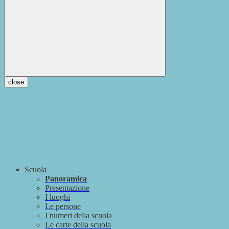
close
Scuola
Panoramica
Presentazione
I luoghi
Le persone
I numeri della scuola
Le carte della scuola