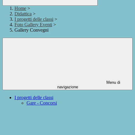
Home
>
Didattica
>
I progetti delle classi
>
Foto Gallery Eventi
>
Gallery Convegni
Menu di
navigazione
I progetti delle classi
Gare - Concorsi