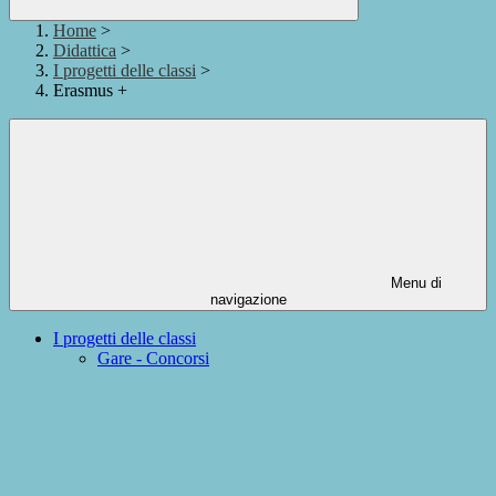
Home
>
Didattica
>
I progetti delle classi
>
Erasmus +
Menu di
navigazione
I progetti delle classi
Gare - Concorsi