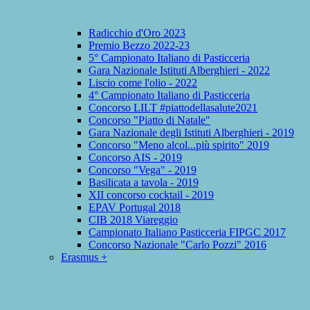
Radicchio d'Oro 2023
Premio Bezzo 2022-23
5° Campionato Italiano di Pasticceria
Gara Nazionale Istituti Alberghieri - 2022
Liscio come l'olio - 2022
4° Campionato Italiano di Pasticceria
Concorso LILT #piattodellasalute2021
Concorso "Piatto di Natale"
Gara Nazionale degli Istituti Alberghieri - 2019
Concorso "Meno alcol...più spirito" 2019
Concorso AIS - 2019
Concorso "Vega" - 2019
Basilicata a tavola - 2019
XII concorso cocktail - 2019
EPAV Portugal 2018
CIB 2018 Viareggio
Campionato Italiano Pasticceria FIPGC 2017
Concorso Nazionale "Carlo Pozzi" 2016
Erasmus +