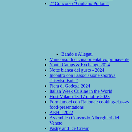
2° Concorso "Giuliano Polloni"
Bando e Allegati
Minicorso di cucina orientativo primaverile
Youth Camps & Exchange 2024
Notte bianca del gusto - 2024
Incontro con l'associazione sportiva
"Treviso Bulls"
Fiera di Godega 2024
Italian Week Cuisine in the World
Host Milano 13-17 ottobre 2023
Formiamoci con Rational: cooking-class-e-
food-presentations
AEHT 2022
Assemblea Consorzio Alberghieri del
Veneto
Pastry and Ice Cream