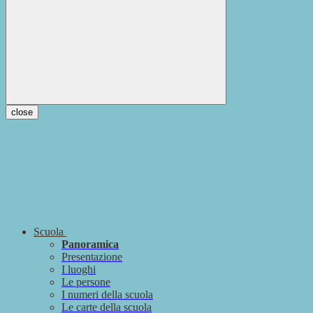
close
Scuola
Panoramica
Presentazione
I luoghi
Le persone
I numeri della scuola
Le carte della scuola