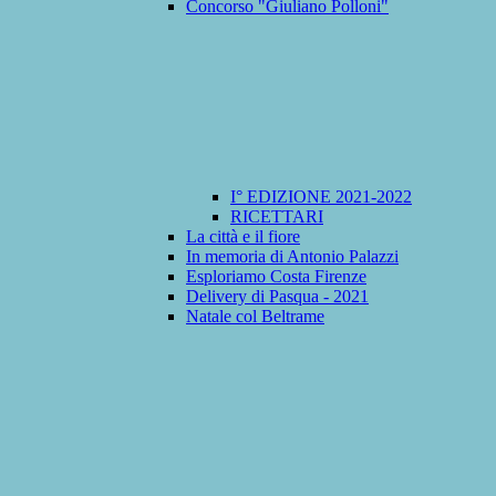
Concorso "Giuliano Polloni"
I° EDIZIONE 2021-2022
RICETTARI
La città e il fiore
In memoria di Antonio Palazzi
Esploriamo Costa Firenze
Delivery di Pasqua - 2021
Natale col Beltrame