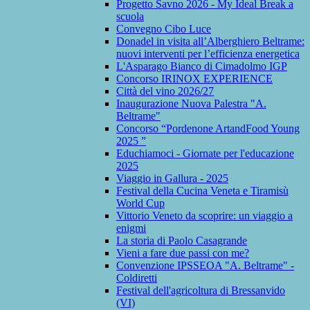
Progetto Savno 2026 - My Ideal Break a
scuola
Convegno Cibo Luce
Donadel in visita all’Alberghiero Beltrame:
nuovi interventi per l’efficienza energetica
L'Asparago Bianco di Cimadolmo IGP
Concorso IRINOX EXPERIENCE
Città del vino 2026/27
Inaugurazione Nuova Palestra "A.
Beltrame"
Concorso “Pordenone ArtandFood Young
2025 ”
Educhiamoci - Giornate per l'educazione
2025
Viaggio in Gallura - 2025
Festival della Cucina Veneta e Tiramisù
World Cup
Vittorio Veneto da scoprire: un viaggio a
enigmi
La storia di Paolo Casagrande
Vieni a fare due passi con me?
Convenzione IPSSEOA "A. Beltrame" -
Coldiretti
Festival dell'agricoltura di Bressanvido
(VI)