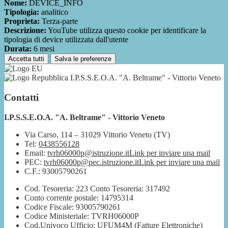
Nome:
DEVICE_INFO
Tipologia:
analitico
Proprieta:
Terza-parte
Descrizione:
YouTube utilizza questo cookie per identificare la
tipologia di device utilizzata dall'utente
Durata:
6 mesi
Accetta tutti
Salva le preferenze
I.P.S.S.E.O.A. "A. Beltrame" - Vittorio Veneto
Contatti
I.P.S.S.E.O.A. "A. Beltrame" - Vittorio Veneto
Via Carso, 114 – 31029 Vittorio Veneto (TV)
Tel:
0438556128
Email:
tvrh06000p@istruzione.it
Link per inviare una mail
PEC:
tvrh06000p@pec.istruzione.it
Link per inviare una mail
C.F.: 93005790261
Cod. Tesoreria: 223 Conto Tesoreria: 317492
Conto corrente postale: 14795314
Codice Fiscale: 93005790261
Codice Ministeriale: TVRH06000P
Cod.Univoco Ufficio: UFUM4M (Fatture Elettroniche)