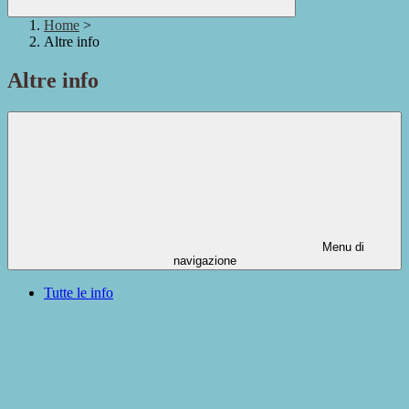
Home
>
Altre info
Altre info
Menu di
navigazione
Tutte le info