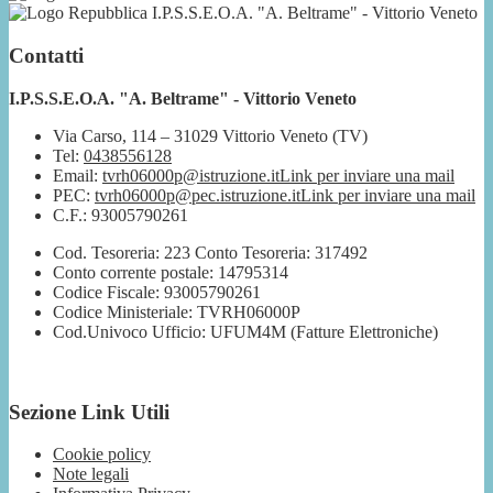
I.P.S.S.E.O.A. "A. Beltrame" - Vittorio Veneto
Contatti
I.P.S.S.E.O.A. "A. Beltrame" - Vittorio Veneto
Via Carso, 114 – 31029 Vittorio Veneto (TV)
Tel:
0438556128
Email:
tvrh06000p@istruzione.it
Link per inviare una mail
PEC:
tvrh06000p@pec.istruzione.it
Link per inviare una mail
C.F.: 93005790261
Cod. Tesoreria: 223 Conto Tesoreria: 317492
Conto corrente postale: 14795314
Codice Fiscale: 93005790261
Codice Ministeriale: TVRH06000P
Cod.Univoco Ufficio: UFUM4M (Fatture Elettroniche)
Sezione Link Utili
Cookie policy
Note legali