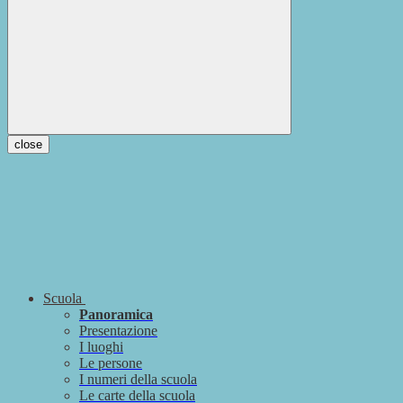
close
Scuola
Panoramica
Presentazione
I luoghi
Le persone
I numeri della scuola
Le carte della scuola