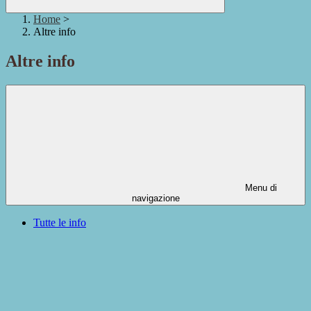
Home
>
Altre info
Altre info
Menu di
navigazione
Tutte le info