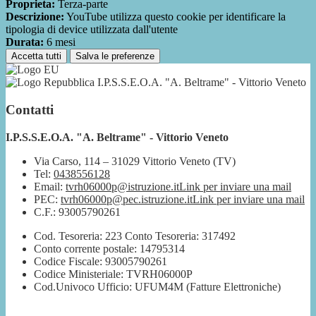
Proprieta:
Terza-parte
Descrizione:
YouTube utilizza questo cookie per identificare la
tipologia di device utilizzata dall'utente
Durata:
6 mesi
Accetta tutti
Salva le preferenze
I.P.S.S.E.O.A. "A. Beltrame" - Vittorio Veneto
Contatti
I.P.S.S.E.O.A. "A. Beltrame" - Vittorio Veneto
Via Carso, 114 – 31029 Vittorio Veneto (TV)
Tel:
0438556128
Email:
tvrh06000p@istruzione.it
Link per inviare una mail
PEC:
tvrh06000p@pec.istruzione.it
Link per inviare una mail
C.F.: 93005790261
Cod. Tesoreria: 223 Conto Tesoreria: 317492
Conto corrente postale: 14795314
Codice Fiscale: 93005790261
Codice Ministeriale: TVRH06000P
Cod.Univoco Ufficio: UFUM4M (Fatture Elettroniche)