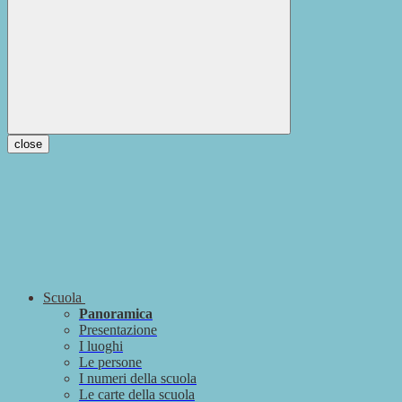
close
Scuola
Panoramica
Presentazione
I luoghi
Le persone
I numeri della scuola
Le carte della scuola