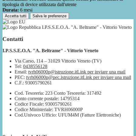
tipologia di device utilizzata dall'utente
Durata:
6 mesi
Accetta tutti
Salva le preferenze
I.P.S.S.E.O.A. "A. Beltrame" - Vittorio Veneto
Contatti
I.P.S.S.E.O.A. "A. Beltrame" - Vittorio Veneto
Via Carso, 114 – 31029 Vittorio Veneto (TV)
Tel:
0438556128
Email:
tvrh06000p@istruzione.it
Link per inviare una mail
PEC:
tvrh06000p@pec.istruzione.it
Link per inviare una mail
C.F.: 93005790261
Cod. Tesoreria: 223 Conto Tesoreria: 317492
Conto corrente postale: 14795314
Codice Fiscale: 93005790261
Codice Ministeriale: TVRH06000P
Cod.Univoco Ufficio: UFUM4M (Fatture Elettroniche)