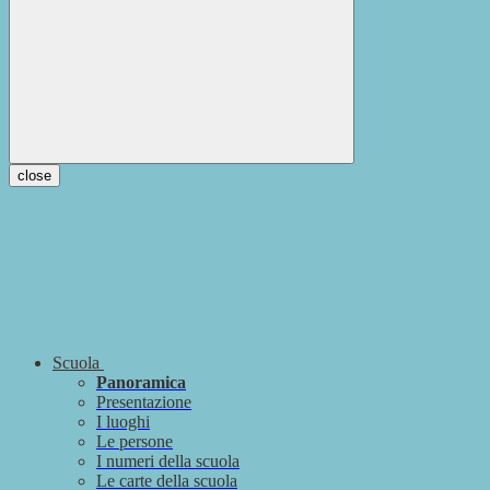
close
Scuola
Panoramica
Presentazione
I luoghi
Le persone
I numeri della scuola
Le carte della scuola