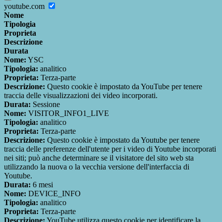
youtube.com
Nome
Tipologia
Proprieta
Descrizione
Durata
Nome:
YSC
Tipologia:
analitico
Proprieta:
Terza-parte
Descrizione:
Questo cookie è impostato da YouTube per tenere
traccia delle visualizzazioni dei video incorporati.
Durata:
Sessione
Nome:
VISITOR_INFO1_LIVE
Tipologia:
analitico
Proprieta:
Terza-parte
Descrizione:
Questo cookie è impostato da Youtube per tenere
traccia delle preferenze dell'utente per i video di Youtube incorporati
nei siti; può anche determinare se il visitatore del sito web sta
utilizzando la nuova o la vecchia versione dell'interfaccia di
Youtube.
Durata:
6 mesi
Nome:
DEVICE_INFO
Tipologia:
analitico
Proprieta:
Terza-parte
Descrizione:
YouTube utilizza questo cookie per identificare la