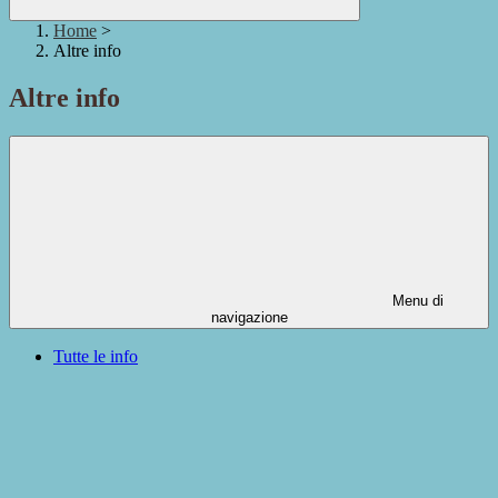
Home
>
Altre info
Altre info
Menu di
navigazione
Tutte le info