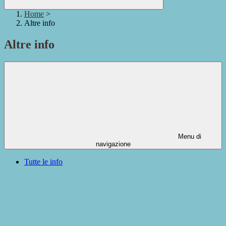
Home
>
Altre info
Altre info
Menu di
navigazione
Tutte le info