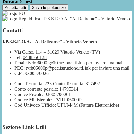
Durata:
6 mesi
Accetta tutti
Salva le preferenze
I.P.S.S.E.O.A. "A. Beltrame" - Vittorio Veneto
Contatti
I.P.S.S.E.O.A. "A. Beltrame" - Vittorio Veneto
Via Carso, 114 – 31029 Vittorio Veneto (TV)
Tel:
0438556128
Email:
tvrh06000p@istruzione.it
Link per inviare una mail
PEC:
tvrh06000p@pec.istruzione.it
Link per inviare una mail
C.F.: 93005790261
Cod. Tesoreria: 223 Conto Tesoreria: 317492
Conto corrente postale: 14795314
Codice Fiscale: 93005790261
Codice Ministeriale: TVRH06000P
Cod.Univoco Ufficio: UFUM4M (Fatture Elettroniche)
Sezione Link Utili