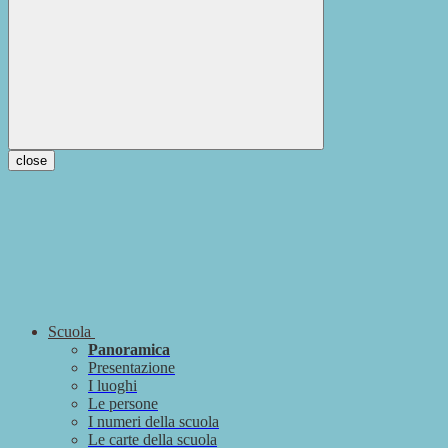
close
Scuola
Panoramica
Presentazione
I luoghi
Le persone
I numeri della scuola
Le carte della scuola