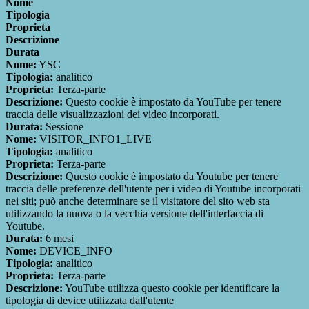
Nome
Tipologia
Proprieta
Descrizione
Durata
Nome:
YSC
Tipologia:
analitico
Proprieta:
Terza-parte
Descrizione:
Questo cookie è impostato da YouTube per tenere
traccia delle visualizzazioni dei video incorporati.
Durata:
Sessione
Nome:
VISITOR_INFO1_LIVE
Tipologia:
analitico
Proprieta:
Terza-parte
Descrizione:
Questo cookie è impostato da Youtube per tenere
traccia delle preferenze dell'utente per i video di Youtube incorporati
nei siti; può anche determinare se il visitatore del sito web sta
utilizzando la nuova o la vecchia versione dell'interfaccia di
Youtube.
Durata:
6 mesi
Nome:
DEVICE_INFO
Tipologia:
analitico
Proprieta:
Terza-parte
Descrizione:
YouTube utilizza questo cookie per identificare la
tipologia di device utilizzata dall'utente