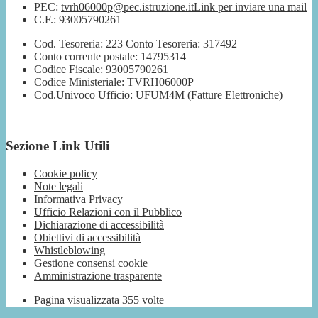
PEC:
tvrh06000p@pec.istruzione.it
Link per inviare una mail
C.F.: 93005790261
Cod. Tesoreria: 223 Conto Tesoreria: 317492
Conto corrente postale: 14795314
Codice Fiscale: 93005790261
Codice Ministeriale: TVRH06000P
Cod.Univoco Ufficio: UFUM4M (Fatture Elettroniche)
Sezione Link Utili
Cookie policy
Note legali
Informativa Privacy
Ufficio Relazioni con il Pubblico
Dichiarazione di accessibilità
Obiettivi di accessibilità
Whistleblowing
Gestione consensi cookie
Amministrazione trasparente
Pagina visualizzata
355
volte