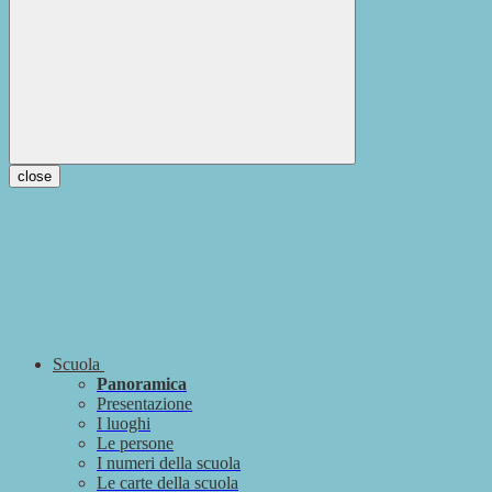
close
Scuola
Panoramica
Presentazione
I luoghi
Le persone
I numeri della scuola
Le carte della scuola