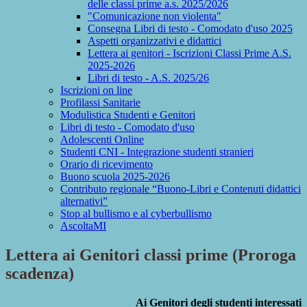
delle classi prime a.s. 2025/2026
"Comunicazione non violenta"
Consegna Libri di testo - Comodato d'uso 2025
Aspetti organizzativi e didattici
Lettera ai genitori - Iscrizioni Classi Prime A.S.
2025-2026
Libri di testo - A.S. 2025/26
Iscrizioni on line
Profilassi Sanitarie
Modulistica Studenti e Genitori
Libri di testo - Comodato d'uso
Adolescenti Online
Studenti CNI - Integrazione studenti stranieri
Orario di ricevimento
Buono scuola 2025-2026
Contributo regionale “Buono-Libri e Contenuti didattici
alternativi”
Stop al bullismo e al cyberbullismo
AscoltaMI
Lettera ai Genitori classi prime (Proroga
scadenza)
Ai Genitori degli studenti interessati