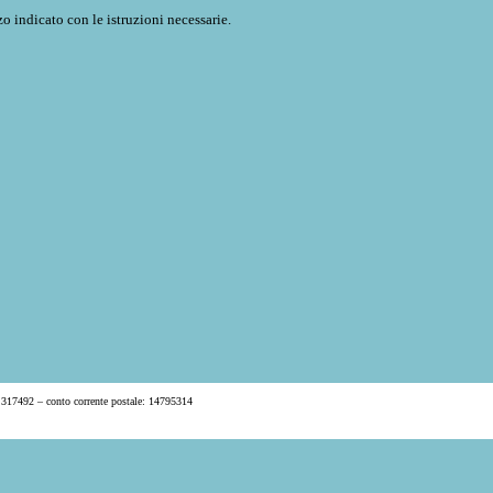
o indicato con le istruzioni necessarie.
 317492 – conto corrente postale: 14795314