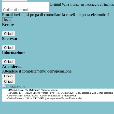
E-mail
Verrà inviato un messaggio all'indirizz
E-mail inviata, si prega di controllare la casella di posta elettronica!
Errore
Chiudi
Successo
Chiudi
Informazione
Chiudi
Attendere...
Attendere il completamento dell'operazione...
Chiudi
Chiudi
I.P.S.S.E.O.A. "A. Beltrame" Vittorio Veneto
Via Carso, 114 – 31029 Vittorio Veneto (TV) • Tel. 0438556128 - Cod. Tesoreria: 223 Conto Tesoreria:
Codice Fiscale: 93005790261 - Codice Ministeriale: TVRH06000P
Codice Univoco Ufficio: UFUM4M (per pagamento Fatture Elettroniche)