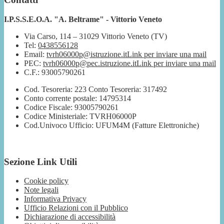
I.P.S.S.E.O.A. "A. Beltrame" - Vittorio Veneto
Via Carso, 114 – 31029 Vittorio Veneto (TV)
Tel:
0438556128
Email:
tvrh06000p@istruzione.it
Link per inviare una mail
PEC:
tvrh06000p@pec.istruzione.it
Link per inviare una mail
C.F.: 93005790261
Cod. Tesoreria: 223 Conto Tesoreria: 317492
Conto corrente postale: 14795314
Codice Fiscale: 93005790261
Codice Ministeriale: TVRH06000P
Cod.Univoco Ufficio: UFUM4M (Fatture Elettroniche)
Sezione Link Utili
Cookie policy
Note legali
Informativa Privacy
Ufficio Relazioni con il Pubblico
Dichiarazione di accessibilità