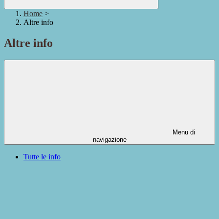
Home
>
Altre info
Altre info
Menu di
navigazione
Tutte le info