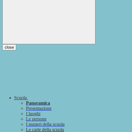
close
Scuola
Panoramica
Presentazione
I luoghi
Le persone
I numeri della scuola
Le carte della scuola