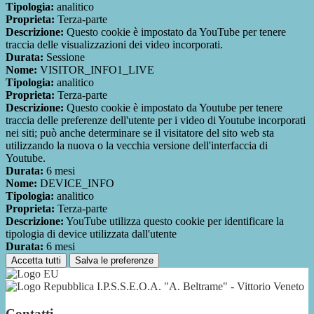
Tipologia:
analitico
Proprieta:
Terza-parte
Descrizione:
Questo cookie è impostato da YouTube per tenere
traccia delle visualizzazioni dei video incorporati.
Durata:
Sessione
Nome:
VISITOR_INFO1_LIVE
Tipologia:
analitico
Proprieta:
Terza-parte
Descrizione:
Questo cookie è impostato da Youtube per tenere
traccia delle preferenze dell'utente per i video di Youtube incorporati
nei siti; può anche determinare se il visitatore del sito web sta
utilizzando la nuova o la vecchia versione dell'interfaccia di
Youtube.
Durata:
6 mesi
Nome:
DEVICE_INFO
Tipologia:
analitico
Proprieta:
Terza-parte
Descrizione:
YouTube utilizza questo cookie per identificare la
tipologia di device utilizzata dall'utente
Durata:
6 mesi
Accetta tutti
Salva le preferenze
I.P.S.S.E.O.A. "A. Beltrame" - Vittorio Veneto
Contatti