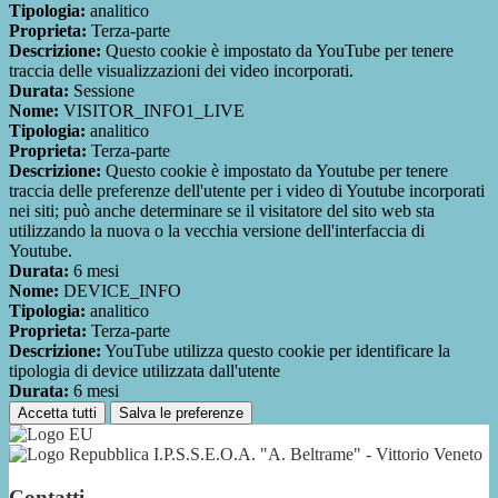
Tipologia:
analitico
Proprieta:
Terza-parte
Descrizione:
Questo cookie è impostato da YouTube per tenere
traccia delle visualizzazioni dei video incorporati.
Durata:
Sessione
Nome:
VISITOR_INFO1_LIVE
Tipologia:
analitico
Proprieta:
Terza-parte
Descrizione:
Questo cookie è impostato da Youtube per tenere
traccia delle preferenze dell'utente per i video di Youtube incorporati
nei siti; può anche determinare se il visitatore del sito web sta
utilizzando la nuova o la vecchia versione dell'interfaccia di
Youtube.
Durata:
6 mesi
Nome:
DEVICE_INFO
Tipologia:
analitico
Proprieta:
Terza-parte
Descrizione:
YouTube utilizza questo cookie per identificare la
tipologia di device utilizzata dall'utente
Durata:
6 mesi
Accetta tutti
Salva le preferenze
I.P.S.S.E.O.A. "A. Beltrame" - Vittorio Veneto
Contatti