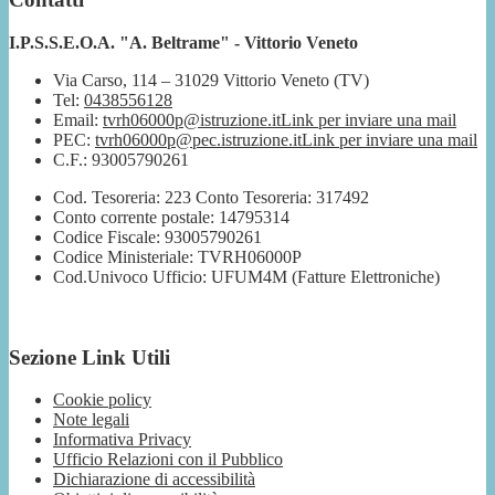
I.P.S.S.E.O.A. "A. Beltrame" - Vittorio Veneto
Via Carso, 114 – 31029 Vittorio Veneto (TV)
Tel:
0438556128
Email:
tvrh06000p@istruzione.it
Link per inviare una mail
PEC:
tvrh06000p@pec.istruzione.it
Link per inviare una mail
C.F.: 93005790261
Cod. Tesoreria: 223 Conto Tesoreria: 317492
Conto corrente postale: 14795314
Codice Fiscale: 93005790261
Codice Ministeriale: TVRH06000P
Cod.Univoco Ufficio: UFUM4M (Fatture Elettroniche)
Sezione Link Utili
Cookie policy
Note legali
Informativa Privacy
Ufficio Relazioni con il Pubblico
Dichiarazione di accessibilità