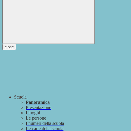
close
Scuola
Panoramica
Presentazione
I luoghi
Le persone
I numeri della scuola
Le carte della scuola