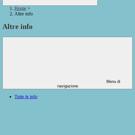
Home
>
Altre info
Altre info
Menu di
navigazione
Tutte le info