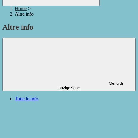
Home
>
Altre info
Altre info
Menu di
navigazione
Tutte le info