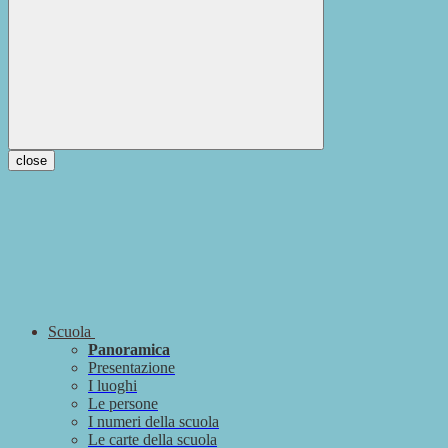
close
Scuola
Panoramica
Presentazione
I luoghi
Le persone
I numeri della scuola
Le carte della scuola