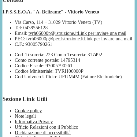
I.P.S.S.E.O.A. "A. Beltrame" - Vittorio Veneto
Via Carso, 114 – 31029 Vittorio Veneto (TV)
Tel:
0438556128
Email:
tvrh06000p@istruzione.it
Link per inviare una mail
PEC:
tvrh06000p@pec.istruzione.it
Link per inviare una mail
C.F.: 93005790261
Cod. Tesoreria: 223 Conto Tesoreria: 317492
Conto corrente postale: 14795314
Codice Fiscale: 93005790261
Codice Ministeriale: TVRH06000P
Cod.Univoco Ufficio: UFUM4M (Fatture Elettroniche)
Sezione Link Utili
Cookie policy
Note legali
Informativa Privacy
Ufficio Relazioni con il Pubblico
Dichiarazione di accessibilità