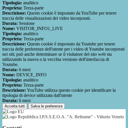
Tipologia:
analitico
Proprieta:
Terza-parte
Descrizione:
Questo cookie è impostato da YouTube per tenere
traccia delle visualizzazioni dei video incorporati.
Durata:
Sessione
Nome:
VISITOR_INFO1_LIVE
Tipologia:
analitico
Proprieta:
Terza-parte
Descrizione:
Questo cookie è impostato da Youtube per tenere
traccia delle preferenze dell'utente per i video di Youtube incorporati
nei siti; può anche determinare se il visitatore del sito web sta
utilizzando la nuova o la vecchia versione dell'interfaccia di
Youtube.
Durata:
6 mesi
Nome:
DEVICE_INFO
Tipologia:
analitico
Proprieta:
Terza-parte
Descrizione:
YouTube utilizza questo cookie per identificare la
tipologia di device utilizzata dall'utente
Durata:
6 mesi
Accetta tutti
Salva le preferenze
I.P.S.S.E.O.A. "A. Beltrame" - Vittorio Veneto
Contatti