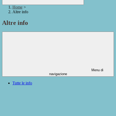
Home
>
Altre info
Altre info
Menu di
navigazione
Tutte le info