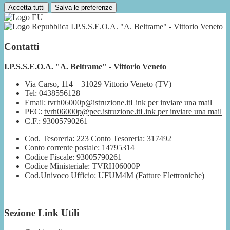
Accetta tutti
Salva le preferenze
I.P.S.S.E.O.A. "A. Beltrame" - Vittorio Veneto
Contatti
I.P.S.S.E.O.A. "A. Beltrame" - Vittorio Veneto
Via Carso, 114 – 31029 Vittorio Veneto (TV)
Tel:
0438556128
Email:
tvrh06000p@istruzione.it
Link per inviare una mail
PEC:
tvrh06000p@pec.istruzione.it
Link per inviare una mail
C.F.: 93005790261
Cod. Tesoreria: 223 Conto Tesoreria: 317492
Conto corrente postale: 14795314
Codice Fiscale: 93005790261
Codice Ministeriale: TVRH06000P
Cod.Univoco Ufficio: UFUM4M (Fatture Elettroniche)
Sezione Link Utili