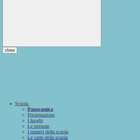
close
Scuola
Panoramica
Presentazione
I luoghi
Le persone
I numeri della scuola
Le carte della scuola