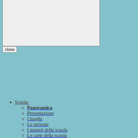
close
Scuola
Panoramica
Presentazione
I luoghi
Le persone
I numeri della scuola
Le carte della scuola