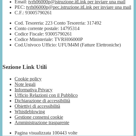
Email:
tvrh06000p@istruzione.it
Link per inviare una mail
PEC:
tvrh06000p@pec.istruzione.it
Link per inviare una mail
C.F.: 93005790261
Cod. Tesoreria: 223 Conto Tesoreria: 317492
Conto corrente postale: 14795314
Codice Fiscale: 93005790261
Codice Ministeriale: TVRH06000P
Cod.Univoco Ufficio: UFUM4M (Fatture Elettroniche)
Sezione Link Utili
Cookie policy
Note legali
Informativa Privacy
Ufficio Relazioni con il Pubblico
Dichiarazione di accessibilità
Obiettivi di accessibilità
Whistleblowing
Gestione consensi cookie
Amministrazione trasparente
Pagina visualizzata
100443
volte