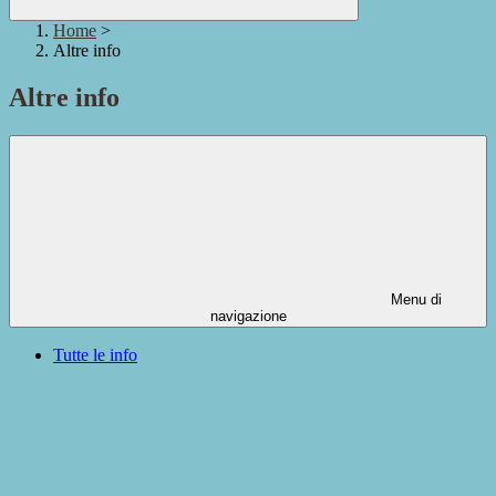
Home
>
Altre info
Altre info
Menu di
navigazione
Tutte le info