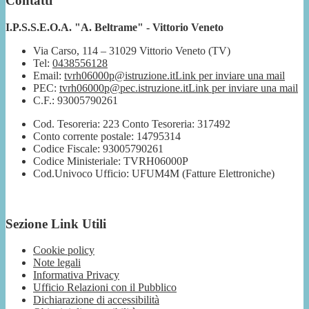
Contatti
I.P.S.S.E.O.A. "A. Beltrame" - Vittorio Veneto
Via Carso, 114 – 31029 Vittorio Veneto (TV)
Tel:
0438556128
Email:
tvrh06000p@istruzione.it
Link per inviare una mail
PEC:
tvrh06000p@pec.istruzione.it
Link per inviare una mail
C.F.: 93005790261
Cod. Tesoreria: 223 Conto Tesoreria: 317492
Conto corrente postale: 14795314
Codice Fiscale: 93005790261
Codice Ministeriale: TVRH06000P
Cod.Univoco Ufficio: UFUM4M (Fatture Elettroniche)
Sezione Link Utili
Cookie policy
Note legali
Informativa Privacy
Ufficio Relazioni con il Pubblico
Dichiarazione di accessibilità