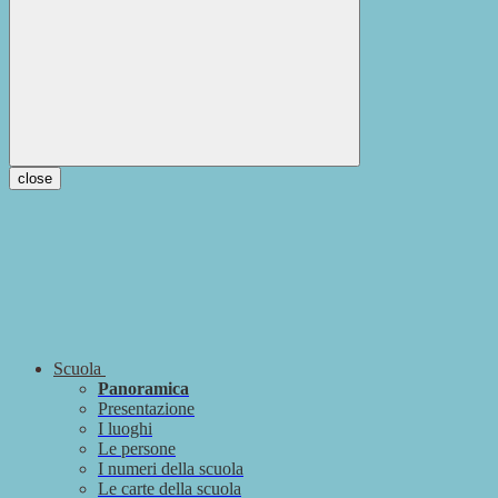
close
Scuola
Panoramica
Presentazione
I luoghi
Le persone
I numeri della scuola
Le carte della scuola