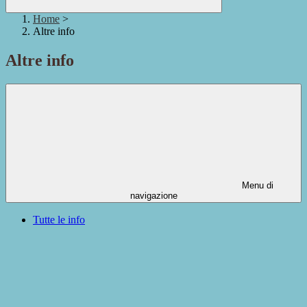
Home
>
Altre info
Altre info
Menu di
navigazione
Tutte le info