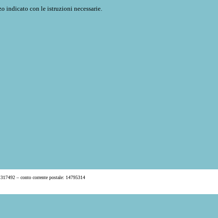
o indicato con le istruzioni necessarie.
 317492 – conto corrente postale: 14795314