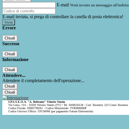
E-mail
Verrà inviato un messaggio all'indirizz
E-mail inviata, si prega di controllare la casella di posta elettronica!
Errore
Chiudi
Successo
Chiudi
Informazione
Chiudi
Attendere...
Attendere il completamento dell'operazione...
Chiudi
Chiudi
I.P.S.S.E.O.A. "A. Beltrame" Vittorio Veneto
Via Carso, 114 – 31029 Vittorio Veneto (TV) • Tel. 0438556128 - Cod. Tesoreria: 223 Conto Tesoreria:
Codice Fiscale: 93005790261 - Codice Ministeriale: TVRH06000P
Codice Univoco Ufficio: UFUM4M (per pagamento Fatture Elettroniche)