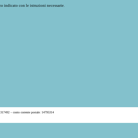
o indicato con le istruzioni necessarie.
 317492 – conto corrente postale: 14795314