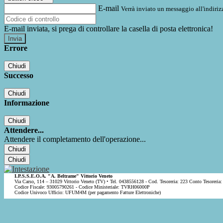
E-mail
Verrà inviato un messaggio all'indirizz
E-mail inviata, si prega di controllare la casella di posta elettronica!
Errore
Chiudi
Successo
Chiudi
Informazione
Chiudi
Attendere...
Attendere il completamento dell'operazione...
Chiudi
Chiudi
I.P.S.S.E.O.A. "A. Beltrame" Vittorio Veneto
Via Carso, 114 – 31029 Vittorio Veneto (TV) • Tel. 0438556128 - Cod. Tesoreria: 223 Conto Tesoreria:
Codice Fiscale: 93005790261 - Codice Ministeriale: TVRH06000P
Codice Univoco Ufficio: UFUM4M (per pagamento Fatture Elettroniche)