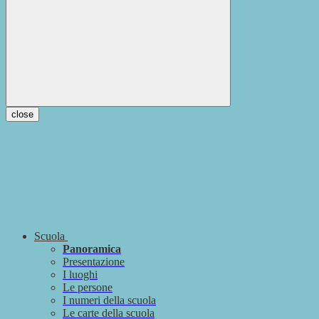
close
Scuola
Panoramica
Presentazione
I luoghi
Le persone
I numeri della scuola
Le carte della scuola