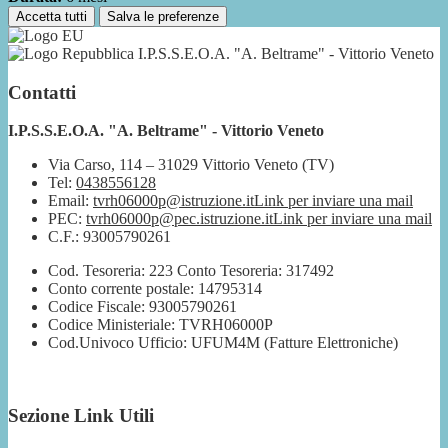
Accetta tutti
Salva le preferenze
I.P.S.S.E.O.A. "A. Beltrame" - Vittorio Veneto
Contatti
I.P.S.S.E.O.A. "A. Beltrame" - Vittorio Veneto
Via Carso, 114 – 31029 Vittorio Veneto (TV)
Tel:
0438556128
Email:
tvrh06000p@istruzione.it
Link per inviare una mail
PEC:
tvrh06000p@pec.istruzione.it
Link per inviare una mail
C.F.: 93005790261
Cod. Tesoreria: 223 Conto Tesoreria: 317492
Conto corrente postale: 14795314
Codice Fiscale: 93005790261
Codice Ministeriale: TVRH06000P
Cod.Univoco Ufficio: UFUM4M (Fatture Elettroniche)
Sezione Link Utili