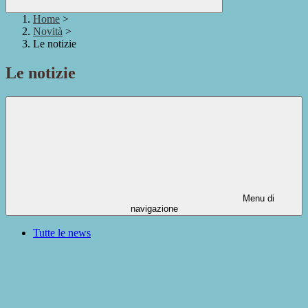
Home
>
Novità
>
Le notizie
Le notizie
Menu di
navigazione
Tutte le news