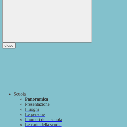
close
Scuola
Panoramica
Presentazione
I luoghi
Le persone
I numeri della scuola
Le carte della scuola