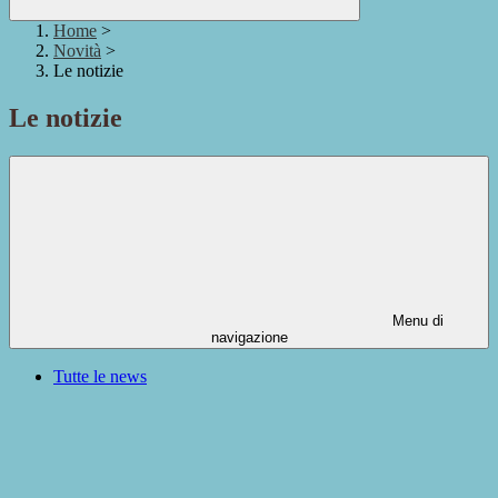
Home
>
Novità
>
Le notizie
Le notizie
Menu di
navigazione
Tutte le news