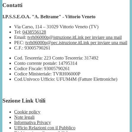
Contatti
I.P.S.S.E.O.A. "A. Beltrame" - Vittorio Veneto
Via Carso, 114 – 31029 Vittorio Veneto (TV)
Tel:
0438556128
Email:
tvrh06000p@istruzione.it
Link per inviare una mail
PEC:
tvrh06000p@pec.istruzione.it
Link per inviare una mail
C.F.: 93005790261
Cod. Tesoreria: 223 Conto Tesoreria: 317492
Conto corrente postale: 14795314
Codice Fiscale: 93005790261
Codice Ministeriale: TVRH06000P
Cod.Univoco Ufficio: UFUM4M (Fatture Elettroniche)
Sezione Link Utili
Cookie policy
Note legali
Informativa Privacy
Ufficio Relazioni con il Pubblico