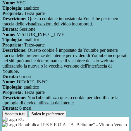
Nome:
YSC
Tipologia:
analitico
Proprieta:
Terza-parte
Descrizione:
Questo cookie è impostato da YouTube per tenere
traccia delle visualizzazioni dei video incorporati.
Durata:
Sessione
Nome:
VISITOR_INFO1_LIVE
Tipologia:
analitico
Proprieta:
Terza-parte
Descrizione:
Questo cookie è impostato da Youtube per tenere
traccia delle preferenze dell'utente per i video di Youtube incorporati
nei siti; può anche determinare se il visitatore del sito web sta
utilizzando la nuova o la vecchia versione dell'interfaccia di
Youtube.
Durata:
6 mesi
Nome:
DEVICE_INFO
Tipologia:
analitico
Proprieta:
Terza-parte
Descrizione:
YouTube utilizza questo cookie per identificare la
tipologia di device utilizzata dall'utente
Durata:
6 mesi
Accetta tutti
Salva le preferenze
I.P.S.S.E.O.A. "A. Beltrame" - Vittorio Veneto