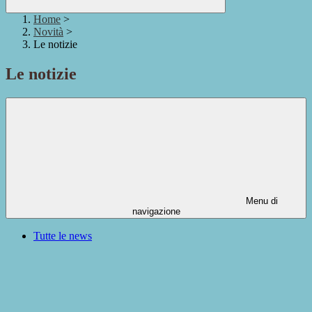
Home
>
Novità
>
Le notizie
Le notizie
Menu di
navigazione
Tutte le news