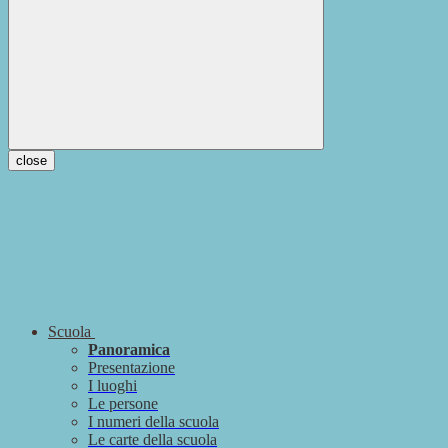
close
Scuola
Panoramica
Presentazione
I luoghi
Le persone
I numeri della scuola
Le carte della scuola