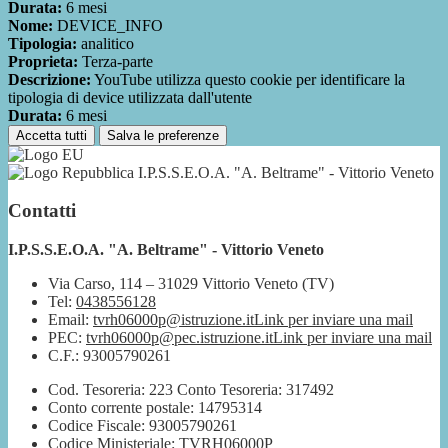
Durata:
6 mesi
Nome:
DEVICE_INFO
Tipologia:
analitico
Proprieta:
Terza-parte
Descrizione:
YouTube utilizza questo cookie per identificare la
tipologia di device utilizzata dall'utente
Durata:
6 mesi
Accetta tutti
Salva le preferenze
I.P.S.S.E.O.A. "A. Beltrame" - Vittorio Veneto
Contatti
I.P.S.S.E.O.A. "A. Beltrame" - Vittorio Veneto
Via Carso, 114 – 31029 Vittorio Veneto (TV)
Tel:
0438556128
Email:
tvrh06000p@istruzione.it
Link per inviare una mail
PEC:
tvrh06000p@pec.istruzione.it
Link per inviare una mail
C.F.: 93005790261
Cod. Tesoreria: 223 Conto Tesoreria: 317492
Conto corrente postale: 14795314
Codice Fiscale: 93005790261
Codice Ministeriale: TVRH06000P