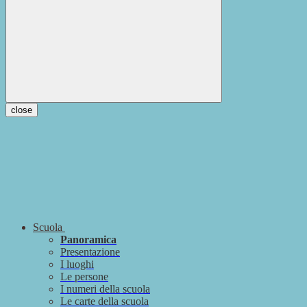
close
Scuola
Panoramica
Presentazione
I luoghi
Le persone
I numeri della scuola
Le carte della scuola