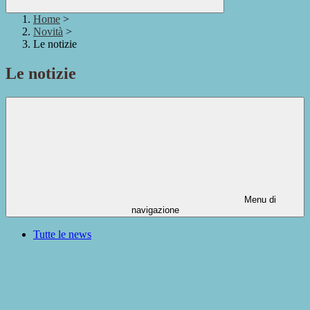
Home
>
Novità
>
Le notizie
Le notizie
Menu di
navigazione
Tutte le news