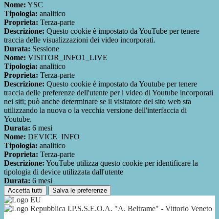
Nome:
YSC
Tipologia:
analitico
Proprieta:
Terza-parte
Descrizione:
Questo cookie è impostato da YouTube per tenere
traccia delle visualizzazioni dei video incorporati.
Durata:
Sessione
Nome:
VISITOR_INFO1_LIVE
Tipologia:
analitico
Proprieta:
Terza-parte
Descrizione:
Questo cookie è impostato da Youtube per tenere
traccia delle preferenze dell'utente per i video di Youtube incorporati
nei siti; può anche determinare se il visitatore del sito web sta
utilizzando la nuova o la vecchia versione dell'interfaccia di
Youtube.
Durata:
6 mesi
Nome:
DEVICE_INFO
Tipologia:
analitico
Proprieta:
Terza-parte
Descrizione:
YouTube utilizza questo cookie per identificare la
tipologia di device utilizzata dall'utente
Durata:
6 mesi
Accetta tutti
Salva le preferenze
I.P.S.S.E.O.A. "A. Beltrame" - Vittorio Veneto