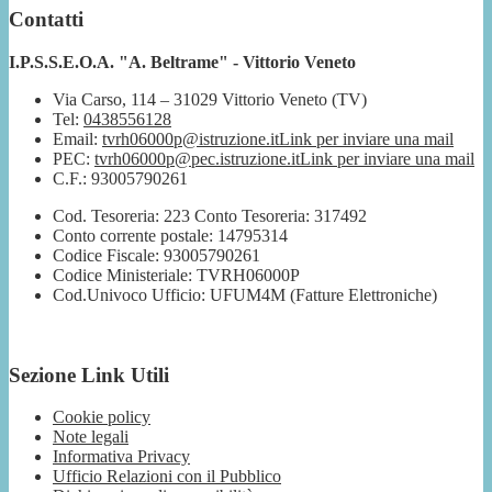
Contatti
I.P.S.S.E.O.A. "A. Beltrame" - Vittorio Veneto
Via Carso, 114 – 31029 Vittorio Veneto (TV)
Tel:
0438556128
Email:
tvrh06000p@istruzione.it
Link per inviare una mail
PEC:
tvrh06000p@pec.istruzione.it
Link per inviare una mail
C.F.: 93005790261
Cod. Tesoreria: 223 Conto Tesoreria: 317492
Conto corrente postale: 14795314
Codice Fiscale: 93005790261
Codice Ministeriale: TVRH06000P
Cod.Univoco Ufficio: UFUM4M (Fatture Elettroniche)
Sezione Link Utili
Cookie policy
Note legali
Informativa Privacy
Ufficio Relazioni con il Pubblico