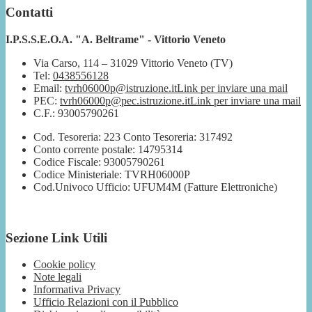
Contatti
I.P.S.S.E.O.A. "A. Beltrame" - Vittorio Veneto
Via Carso, 114 – 31029 Vittorio Veneto (TV)
Tel:
0438556128
Email:
tvrh06000p@istruzione.it
Link per inviare una mail
PEC:
tvrh06000p@pec.istruzione.it
Link per inviare una mail
C.F.: 93005790261
Cod. Tesoreria: 223 Conto Tesoreria: 317492
Conto corrente postale: 14795314
Codice Fiscale: 93005790261
Codice Ministeriale: TVRH06000P
Cod.Univoco Ufficio: UFUM4M (Fatture Elettroniche)
Sezione Link Utili
Cookie policy
Note legali
Informativa Privacy
Ufficio Relazioni con il Pubblico