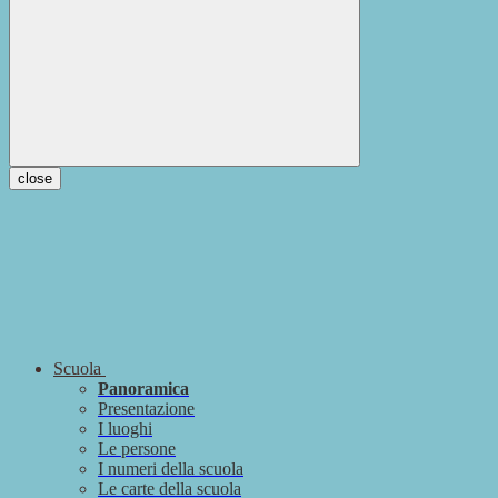
close
Scuola
Panoramica
Presentazione
I luoghi
Le persone
I numeri della scuola
Le carte della scuola