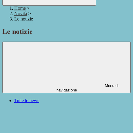
Home
>
Novità
>
Le notizie
Le notizie
Menu di
navigazione
Tutte le news