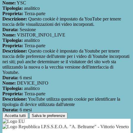
Nome:
YSC
Tipologia:
analitico
Proprieta:
Terza-parte
Descrizione:
Questo cookie è impostato da YouTube per tenere
traccia delle visualizzazioni dei video incorporati.
Durata:
Sessione
Nome:
VISITOR_INFO1_LIVE
Tipologia:
analitico
Proprieta:
Terza-parte
Descrizione:
Questo cookie è impostato da Youtube per tenere
traccia delle preferenze dell'utente per i video di Youtube incorporati
nei siti; può anche determinare se il visitatore del sito web sta
utilizzando la nuova o la vecchia versione dell'interfaccia di
Youtube.
Durata:
6 mesi
Nome:
DEVICE_INFO
Tipologia:
analitico
Proprieta:
Terza-parte
Descrizione:
YouTube utilizza questo cookie per identificare la
tipologia di device utilizzata dall'utente
Durata:
6 mesi
Accetta tutti
Salva le preferenze
I.P.S.S.E.O.A. "A. Beltrame" - Vittorio Veneto