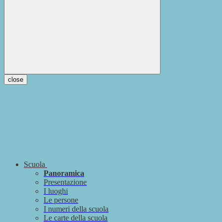
close
Scuola
Panoramica
Presentazione
I luoghi
Le persone
I numeri della scuola
Le carte della scuola