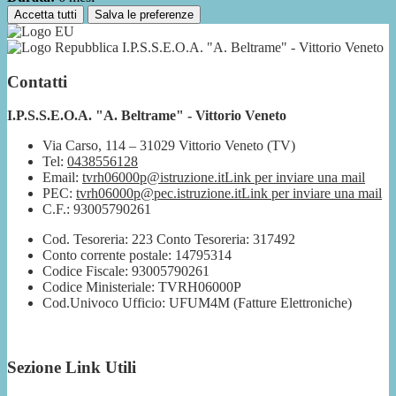
Accetta tutti
Salva le preferenze
I.P.S.S.E.O.A. "A. Beltrame" - Vittorio Veneto
Contatti
I.P.S.S.E.O.A. "A. Beltrame" - Vittorio Veneto
Via Carso, 114 – 31029 Vittorio Veneto (TV)
Tel:
0438556128
Email:
tvrh06000p@istruzione.it
Link per inviare una mail
PEC:
tvrh06000p@pec.istruzione.it
Link per inviare una mail
C.F.: 93005790261
Cod. Tesoreria: 223 Conto Tesoreria: 317492
Conto corrente postale: 14795314
Codice Fiscale: 93005790261
Codice Ministeriale: TVRH06000P
Cod.Univoco Ufficio: UFUM4M (Fatture Elettroniche)
Sezione Link Utili