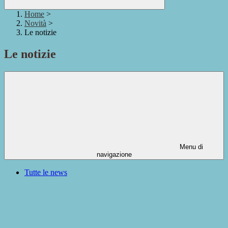
Home
>
Novità
>
Le notizie
Le notizie
Menu di
navigazione
Tutte le news