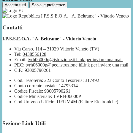
Accetta tutti
Salva le preferenze
I.P.S.S.E.O.A. "A. Beltrame" - Vittorio Veneto
Contatti
I.P.S.S.E.O.A. "A. Beltrame" - Vittorio Veneto
Via Carso, 114 – 31029 Vittorio Veneto (TV)
Tel:
0438556128
Email:
tvrh06000p@istruzione.it
Link per inviare una mail
PEC:
tvrh06000p@pec.istruzione.it
Link per inviare una mail
C.F.: 93005790261
Cod. Tesoreria: 223 Conto Tesoreria: 317492
Conto corrente postale: 14795314
Codice Fiscale: 93005790261
Codice Ministeriale: TVRH06000P
Cod.Univoco Ufficio: UFUM4M (Fatture Elettroniche)
Sezione Link Utili