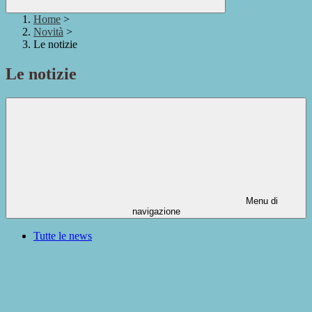
Home
>
Novità
>
Le notizie
Le notizie
Menu di
navigazione
Tutte le news