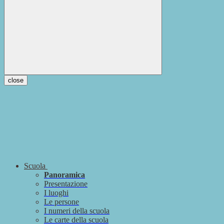
close
Scuola
Panoramica
Presentazione
I luoghi
Le persone
I numeri della scuola
Le carte della scuola