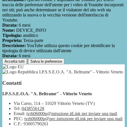
traccia delle preferenze dell'utente per i video di Youtube incorporati
nei siti; può anche determinare se il visitatore del sito web sta
utilizzando la nuova o la vecchia versione dell'interfaccia di
Youtube.
Durata:
6 mesi
Nome:
DEVICE_INFO
Tipologia:
analitico
Proprieta:
Terza-parte
Descrizione:
YouTube utilizza questo cookie per identificare la
tipologia di device utilizzata dall'utente
Durata:
6 mesi
Accetta tutti
Salva le preferenze
I.P.S.S.E.O.A. "A. Beltrame" - Vittorio Veneto
Contatti
I.P.S.S.E.O.A. "A. Beltrame" - Vittorio Veneto
Via Carso, 114 – 31029 Vittorio Veneto (TV)
Tel:
0438556128
Email:
tvrh06000p@istruzione.it
Link per inviare una mail
PEC:
tvrh06000p@pec.istruzione.it
Link per inviare una mail
C.F.: 93005790261