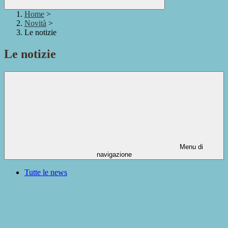
Home
>
Novità
>
Le notizie
Le notizie
Menu di
navigazione
Tutte le news